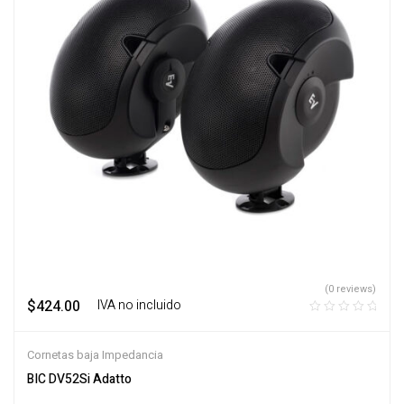
(0 reviews)
$
424.00
‎ ‎ ‎ IVA no incluido
Cornetas baja Impedancia
BIC DV52Si Adatto