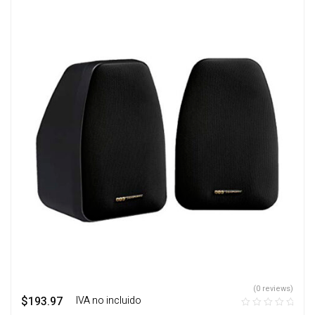
(0 reviews)
$
193.97
‎ ‎ ‎ IVA no incluido