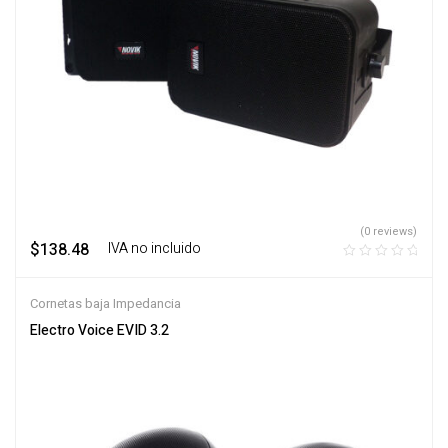
(0 reviews)
$
138.48
‎ ‎ ‎ IVA no incluido
Cornetas baja Impedancia
Electro Voice EVID 3.2