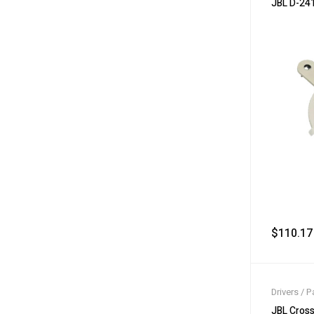
JBL D-24
$
110.17
Drivers / P
JBL Cross