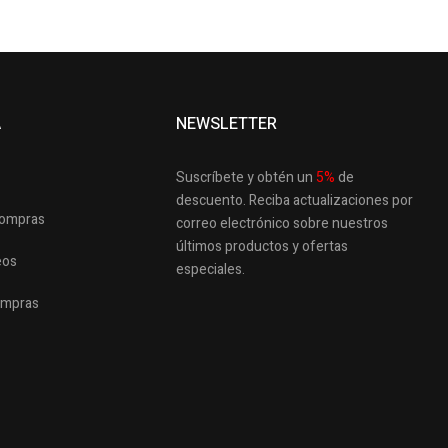
A
NEWSLETTER
Suscríbete y obtén un
5
%
de
descuento.
Reciba actualizaciones por
 compras
correo electrónico sobre nuestros
últimos productos
y ofertas
eos
especiales.
ompras