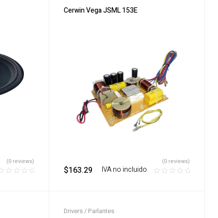
Cerwin Vega JSML 153E
(0 reviews)
(0 reviews)
$
163.29
‎ ‎ ‎ IVA no incluido
Drivers / Parlantes