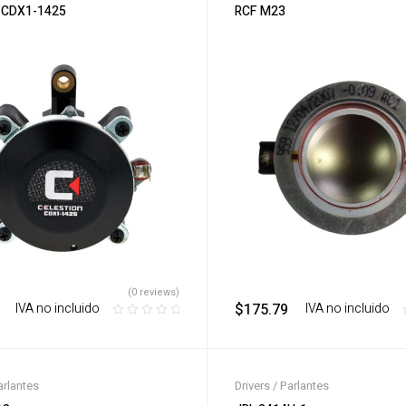
n CDX1-1425
RCF M23
(0 reviews)
‎ ‎ ‎ IVA no incluido
$
175.79
‎ ‎ ‎ IVA no incluido
arlantes
Drivers / Parlantes