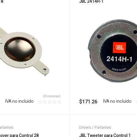
18
JBL 2414H-1
(0 reviews)
‎ ‎ ‎ IVA no incluido
$
171.26
‎ ‎ ‎ IVA no incluido
arlantes
Drivers / Parlantes
over para Control 28
JBL Tweeter para Control 1