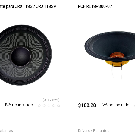
ante para JRX118S / JRX118SP
RCF RL18P300-07
(0 reviews)
‎ ‎ ‎ IVA no incluido
$
188.28
‎ ‎ ‎ IVA no incluido
arlantes
Drivers / Parlantes