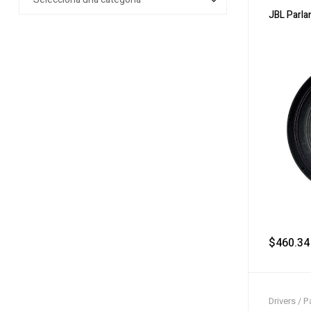
JBL Parl
$
460.34
Drivers / P