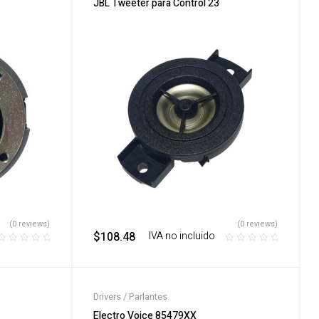
JBL Tweeter para Control 23
(0 reviews)
(0 reviews)
$
108.48
‎ ‎ ‎ IVA no incluido
Drivers / Parlantes
Electro Voice 85479XX