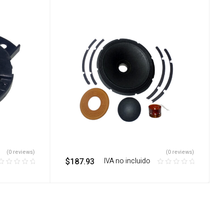
(0 reviews)
(0 reviews)
$
187.93
‎ ‎ ‎ IVA no incluido