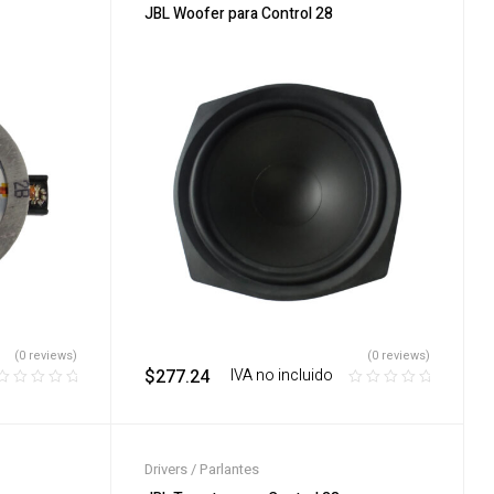
JBL Woofer para Control 28
(0 reviews)
(0 reviews)
$
277.24
‎ ‎ ‎ IVA no incluido
Drivers / Parlantes