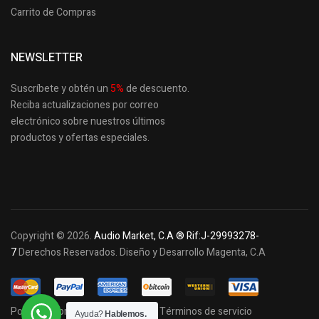
Carrito de Compras
NEWSLETTER
Suscríbete y obtén un
5
%
de descuento.
Reciba actualizaciones por correo
electrónico sobre nuestros últimos
productos
y ofertas especiales.
Copyright © 2026.
Audio Market, C.A ® Rif:J-29993278-
7
Derechos Reservados. Diseño y Desarrollo Magenta, C.A
Política de privacidad y cookies
Términos de servicio
Ayuda?
Hablemos.