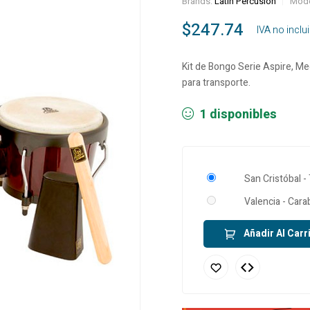
Brands:
Latin Percusion
Mode
$
247.74
‎ ‎ ‎ IVA no incl
Kit de Bongo Serie Aspire, Me
para transporte.
1 disponibles
San Cristóbal -
Valencia - Car
Añadir Al Carr