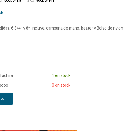
l:
500DW Kit
SKU:
500DW-KIT
incluido
incluido
uido
didas: 6 3/4″ y 8″, Incluye: campana de mano, beater y Bolso de nylon
 Táchira
1 en stock
abobo
0 en stock
ito