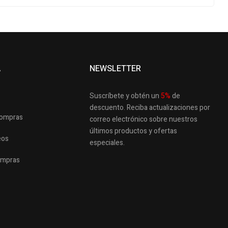
A
NEWSLETTER
Suscríbete y obtén un
5
%
de
descuento.
Reciba actualizaciones por
 compras
correo electrónico sobre nuestros
últimos productos
y ofertas
eos
especiales.
ompras