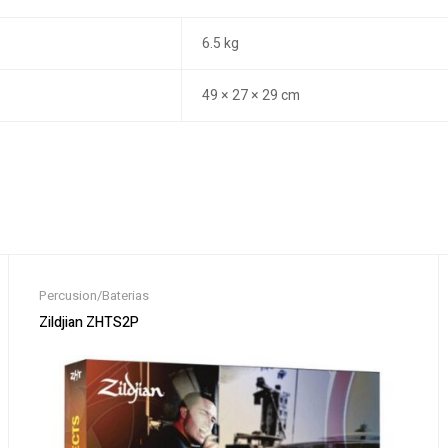
6.5 kg
49 × 27 × 29 cm
Percusion/Baterias
Zildjian ZHTS2P