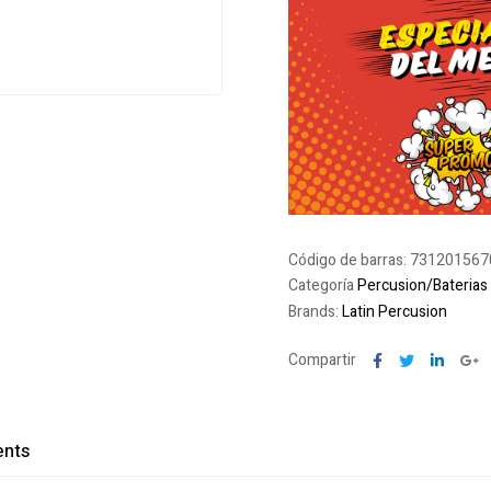
Código de barras:
731201567
Categoría
Percusion/Baterias
Brands:
Latin Percusion
Facebook
Twitter
Linked
G
Compartir
nts