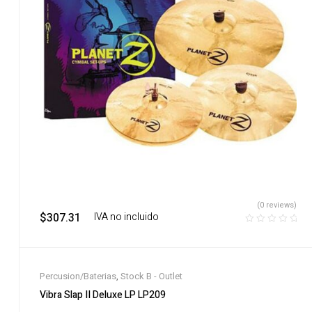
(0 reviews)
$
307.31
‎ ‎ ‎ IVA no incluido
Percusion/Baterias
,
Stock B - Outlet
Vibra Slap II Deluxe LP LP209