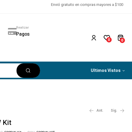
Envió gratuito en compras mayores a $100
Realizar
Pagos
0
0
Ultimos Vistos
Ant.
Sig.
 Kit
$
$
253.48
39.62
‎ ‎ ‎ IVA no
‎ ‎ ‎ IVA no