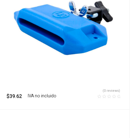
(0 reviews)
$
39.62
‎ ‎ ‎ IVA no incluido