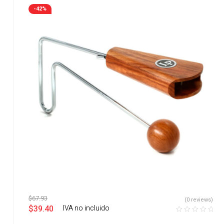
-42%
$
67.93
(0 reviews)
$
39.40
‎ ‎ ‎ IVA no incluido