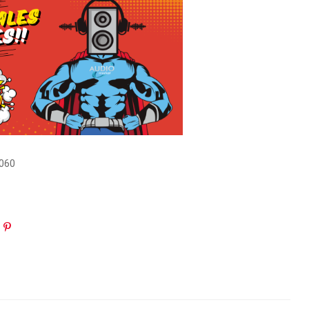
060
in
oogle+
Pinterest