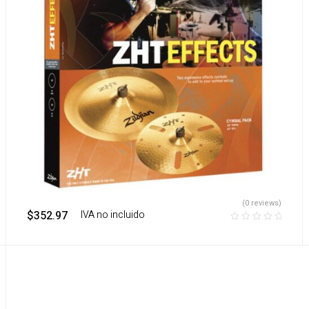
(0 reviews)
$
352.97
‎ ‎ ‎ IVA no incluido