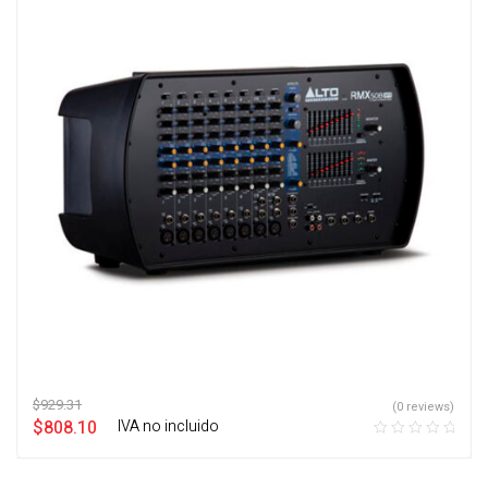
$
929.31
(0 reviews)
$
808.10
‎ ‎ ‎ IVA no incluido