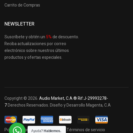
Carrito de Compras
NEWSLETTER
Suscríbete y obtén un
5
%
de descuento.
Reciba actualizaciones por correo
electrónico sobre nuestros últimos
productos
y ofertas especiales.
Copyright © 2026.
Audio Market, C.A ® Rif:J-29993278-
7
Derechos Reservados. Diseño y Desarrollo Magenta, C.A
Política de privacidad y cookies
Términos de servicio
Ayuda?
Hablemos.