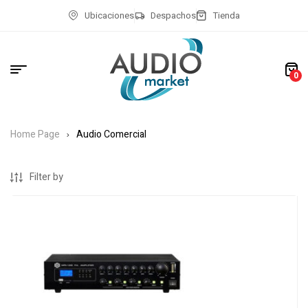
Ubicaciones
Despachos
Tienda
0
Home Page
Audio Comercial
Filter by