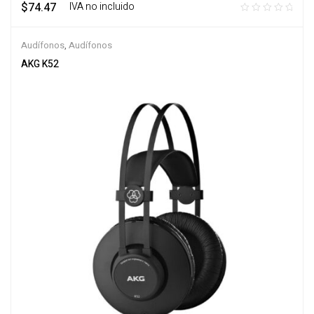
$
74.47
‎ ‎ ‎ IVA no incluido
Audífonos
,
Audífonos
AKG K52