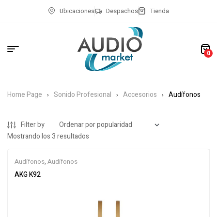
Ubicaciones
Despachos
Tienda
0
Home Page
Sonido Profesional
Accesorios
Audífonos
Filter by
Mostrando los 3 resultados
Audífonos
,
Audífonos
AKG K92