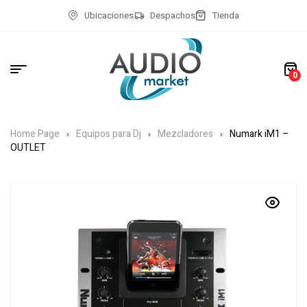
Ubicaciones
Despachos
Tienda
0
Home Page
Equipos para Dj
Mezcladores
Numark iM1 –
OUTLET