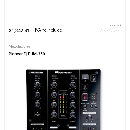
(0 reviews)
$
1,342.41
‎ ‎ ‎ IVA no incluido
Mezcladores
Pioneer Dj DJM-350