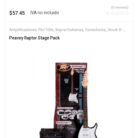
(0 reviews)
$
57.45
‎ ‎ ‎ IVA no incluido
Amplificadores 70v/100v
,
Bajos/Guitarras
,
Conectores
,
Stock B -
Outlet
Peavey Raptor Stage Pack