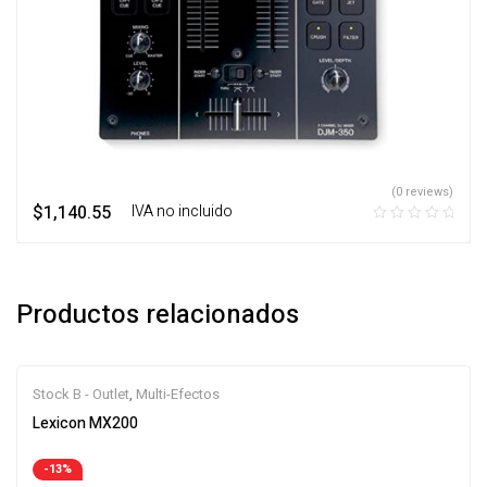
(0 reviews)
$
1,140.55
‎ ‎ ‎ IVA no incluido
Productos relacionados
Stock B - Outlet
,
Multi-Efectos
Lexicon MX200
-13%