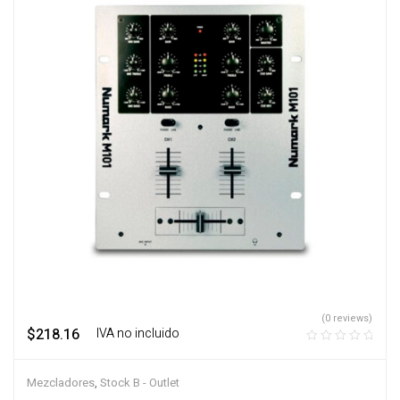
(0 reviews)
$
218.16
‎ ‎ ‎ IVA no incluido
Mezcladores
,
Stock B - Outlet