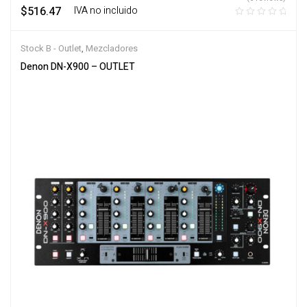
$
516.47
‎ ‎ ‎ IVA no incluido
Stock B - Outlet
,
Mezcladores
Denon DN-X900 – OUTLET