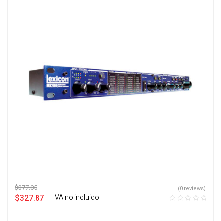
$
377.05
(0 reviews)
$
327.87
‎ ‎ ‎ IVA no incluido