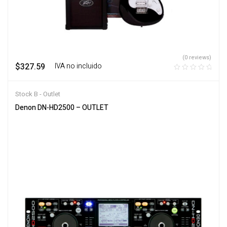
(0 reviews)
$
327.59
‎ ‎ ‎ IVA no incluido
Stock B - Outlet
Denon DN-HD2500 – OUTLET