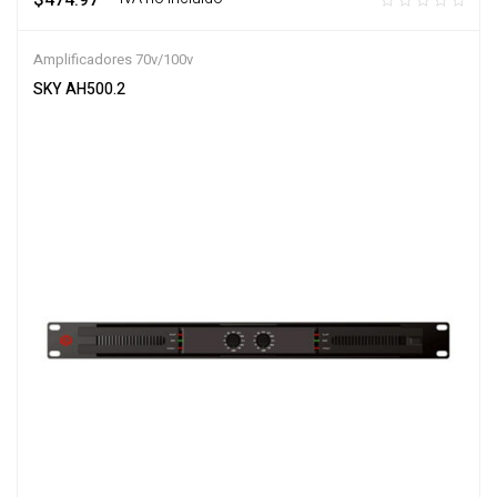
$
474.97
Amplificadores 70v/100v
SKY AH500.2