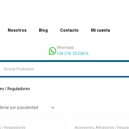
Nosotros
Blog
Contacto
Mi cuenta
Whatsapp
+58 276-3533816
es / Reguladores
s / Reguladores
Accesorios
,
Afinadores / Regul