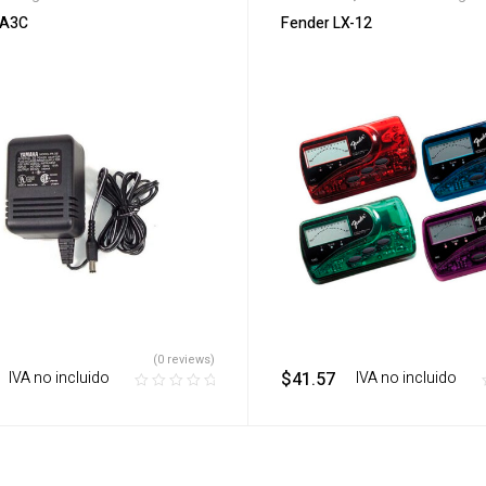
PA3C
Fender LX-12
(0 reviews)
‎ ‎ ‎ IVA no incluido
$
41.57
‎ ‎ ‎ IVA no incluido