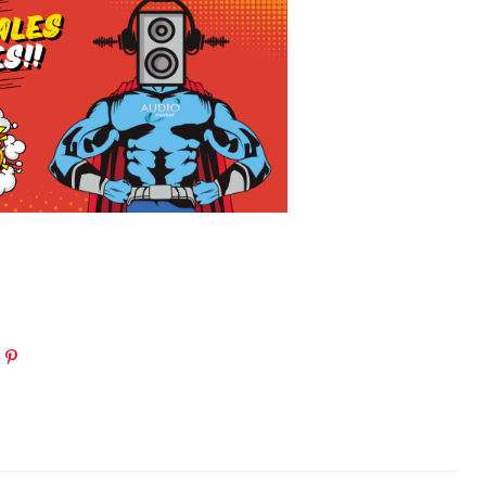
in
oogle+
Pinterest