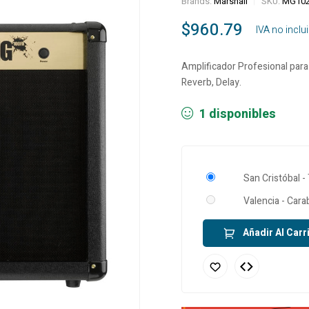
Brands:
Marshall
SKU:
MG10
$
960.79
‎ ‎ ‎ IVA no incl
Amplificador Profesional para 
Reverb, Delay.
1 disponibles
San Cristóbal -
Valencia - Car
Añadir Al Carr