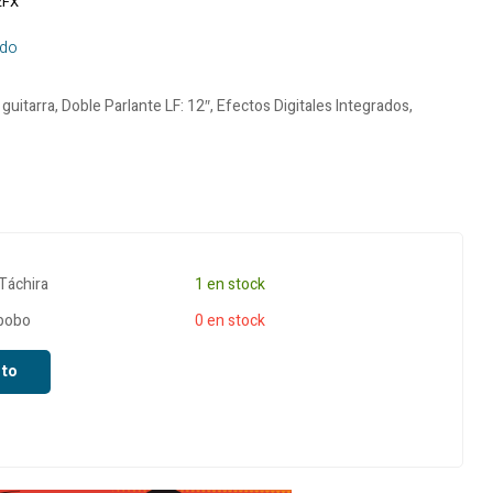
2FX
incluido
incluido
uido
guitarra, Doble Parlante LF: 12″, Efectos Digitales Integrados,
 Táchira
1 en stock
abobo
0 en stock
ito