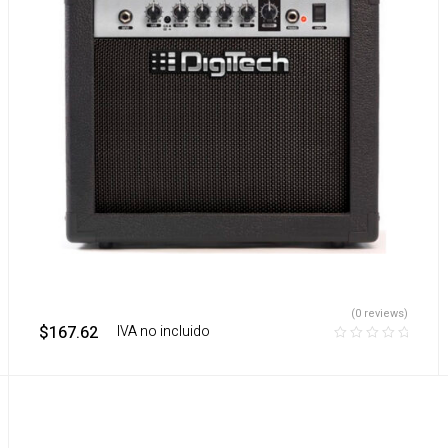
(0 reviews)
$
167.62
‎ ‎ ‎ IVA no incluido