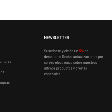
A
NEWSLETTER
Suscríbete y obtén un
5
%
de
descuento.
Reciba actualizaciones por
 compras
correo electrónico sobre nuestros
últimos productos
y ofertas
eos
especiales.
ompras