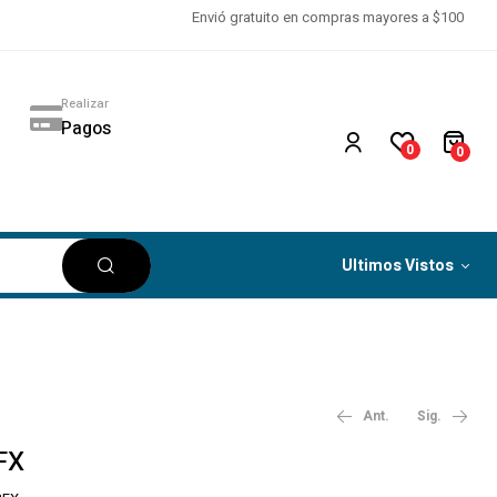
Envió gratuito en compras mayores a $100
Realizar
Pagos
0
0
Ultimos Vistos
Ant.
Sig.
FX
$
$
536.95
167.62
‎ ‎ ‎ IVA no
‎ ‎ ‎ IVA no