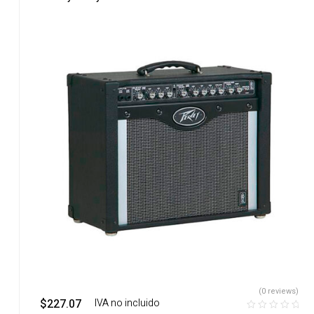
(0 reviews)
$
227.07
‎ ‎ ‎ IVA no incluido