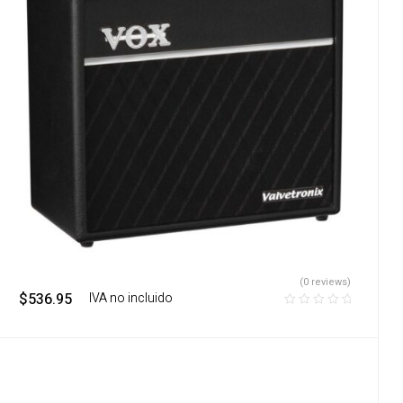
(0 reviews)
$
536.95
‎ ‎ ‎ IVA no incluido