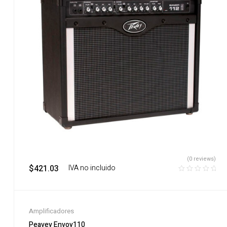
(0 reviews)
$
421.03
‎ ‎ ‎ IVA no incluido
Amplificadores
Peavey Envoy110