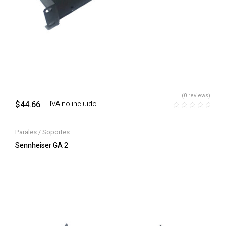
(0 reviews)
$
44.66
‎ ‎ ‎ IVA no incluido
Parales / Soportes
Sennheiser GA 2