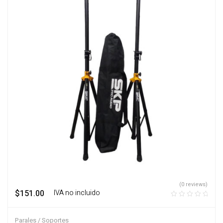
(0 reviews)
$
151.00
‎ ‎ ‎ IVA no incluido
Parales / Soportes