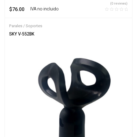
(0 reviews)
$
76.00
‎ ‎ ‎ IVA no incluido
Parales / Soportes
SKY V-552BK