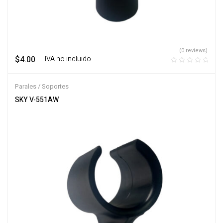
(0 reviews)
$
4.00
‎ ‎ ‎ IVA no incluido
Parales / Soportes
SKY V-551AW