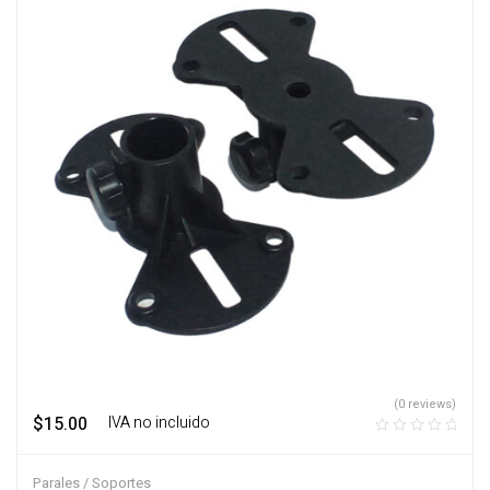
(0 reviews)
$
15.00
‎ ‎ ‎ IVA no incluido
Parales / Soportes