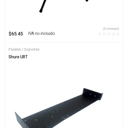
(0 reviews)
$
65.45
‎ ‎ ‎ IVA no incluido
Parales / Soportes
Shure URT