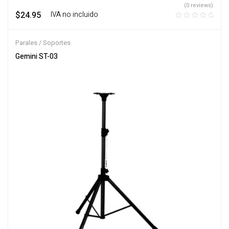
(0 reviews)
$
24.95
‎ ‎ ‎ IVA no incluido
Parales / Soportes
Gemini ST-03