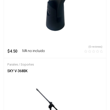
(0 reviews)
$
4.50
‎ ‎ ‎ IVA no incluido
Parales / Soportes
SKY V-368BK