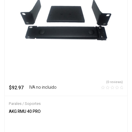
(0 reviews)
$
92.97
‎ ‎ ‎ IVA no incluido
Parales / Soportes
AKG RMU 40 PRO