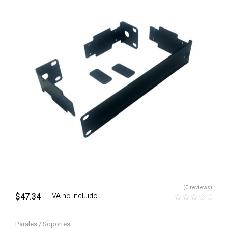
(0 reviews)
$
47.34
‎ ‎ ‎ IVA no incluido
Parales / Soportes