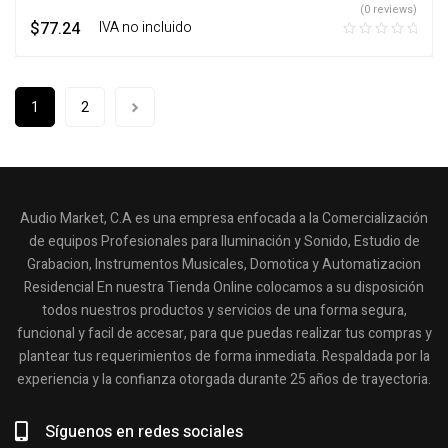
(0 reviews)
$
77.24
‎ ‎ ‎ IVA no incluido
1
2
Audio Market, C.A es una empresa enfocada a la Comercialización
de equipos Profesionales para Iluminación y Sonido, Estudio de
Grabacion, Instrumentos Musicales, Domotica y Automatizacion
Residencial En nuestra Tienda Online colocamos a su disposición
todos nuestros productos y servicios de una forma segura,
funcional y facil de accesar, para que puedas realizar tus compras y
plantear tus requerimientos de forma inmediata. Respaldada por la
experiencia y la confianza otorgada durante 25 años de trayectoria.
Síguenos en redes sociales