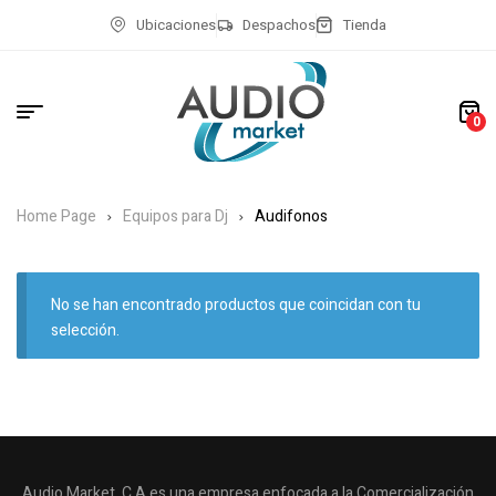
Ubicaciones
Despachos
Tienda
0
Home Page
Equipos para Dj
Audifonos
No se han encontrado productos que coincidan con tu
selección.
Audio Market, C.A es una empresa enfocada a la Comercialización