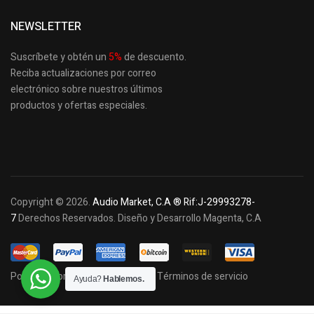
NEWSLETTER
Suscríbete y obtén un
5
%
de descuento.
Reciba actualizaciones por correo
electrónico sobre nuestros últimos
productos
y ofertas especiales.
Copyright © 2026.
Audio Market, C.A ® Rif:J-29993278-
7
Derechos Reservados. Diseño y Desarrollo Magenta, C.A
Política de privacidad y cookies
Términos de servicio
Ayuda?
Hablemos.