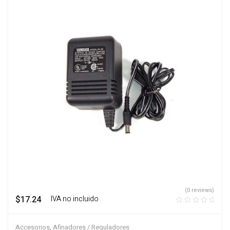
(0 reviews)
$
17.24
‎ ‎ ‎ IVA no incluido
Accesorios
,
Afinadores / Reguladores