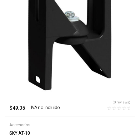
(0 reviews)
$
49.05
‎ ‎ ‎ IVA no incluido
Accesorios
SKY AT-10