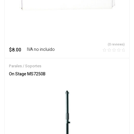
(0 reviews)
$
8.00
‎ ‎ ‎ IVA no incluido
Parales / Soportes
On Stage MS7250B