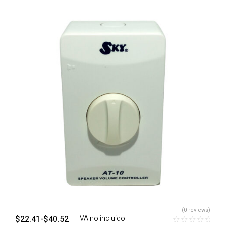
(0 reviews)
$
22.41
-
$
40.52
‎ ‎ ‎ IVA no incluido