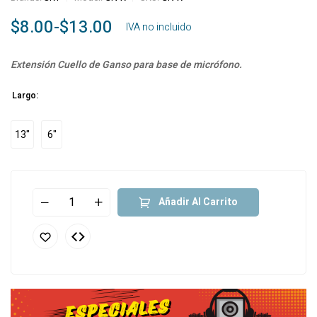
$
8.00
-
$
13.00
‎ ‎ ‎ IVA no incluido
Extensión Cuello de Ganso para base de micrófono.
Largo:
13"
6"
Añadir Al Carrito