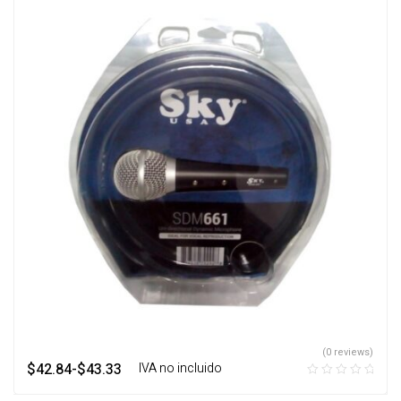
(0 reviews)
$
42.84
-
$
43.33
‎ ‎ ‎ IVA no incluido