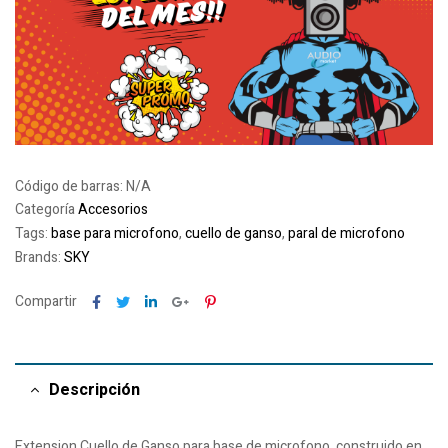
Código de barras:
N/A
Categoría
Accesorios
Tags:
base para microfono
,
cuello de ganso
,
paral de microfono
Brands:
SKY
Facebook
Twitter
Linkedin
Google+
Pinterest
Compartir
Descripción
Extension Cuello de Ganso para base de microfono, construido en