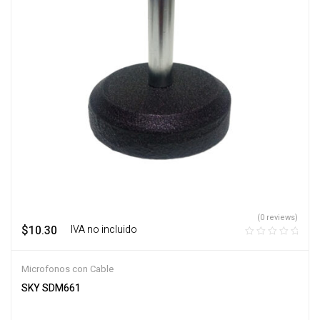
(0 reviews)
$
10.30
‎ ‎ ‎ IVA no incluido
Microfonos con Cable
SKY SDM661