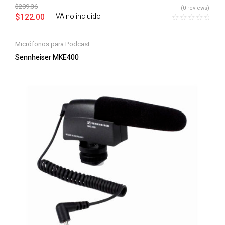
$
209.36
(0 reviews)
$
122.00
‎ ‎ ‎ IVA no incluido
Micrófonos para Podcast
Sennheiser MKE400