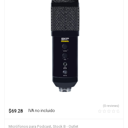
(0 reviews)
$
69.28
‎ ‎ ‎ IVA no incluido
Micrófonos para Podcast
,
Stock B - Outlet