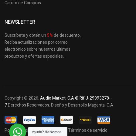
Carrito de Compras
NEWSLETTER
Suscríbete y obtén un
5
%
de descuento.
Reciba actualizaciones por correo
electrónico sobre nuestros últimos
productos
y ofertas especiales.
Copyright © 2026.
Audio Market, C.A ® Rif:J-29993278-
7
Derechos Reservados. Diseño y Desarrollo Magenta, C.A
Política de privacidad y cookies
Términos de servicio
Ayuda?
Hablemos.