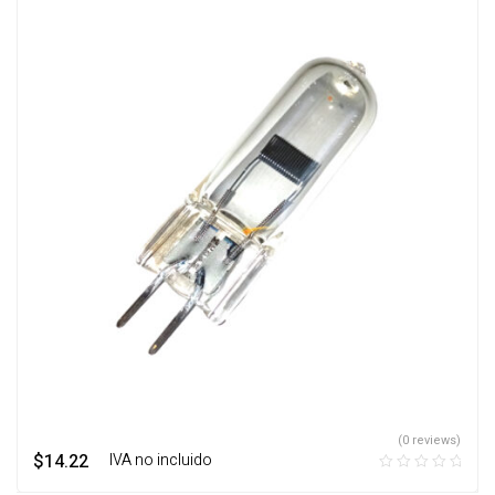
(0 reviews)
$
14.22
‎ ‎ ‎ IVA no incluido