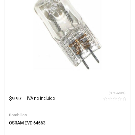
(0 reviews)
$
9.97
‎ ‎ ‎ IVA no incluido
Bombillos
OSRAM EVD 64663