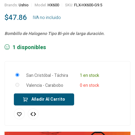
Brands:
Ushio
Model:
HX600
SKU:
FLX-HX600-G9.5
$
47.86
‎ ‎ ‎ IVA no incluido
Bombillo de Halogeno Tipo Bi-pin de larga duración.
1 disponibles
San Cristóbal - Táchira
1 en stock
Valencia - Carabobo
0 en stock
Añadir Al Carrito