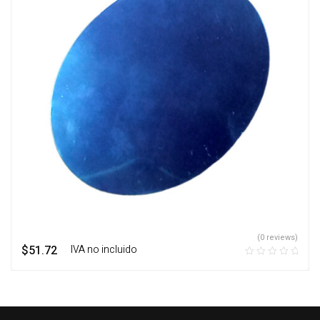
(0 reviews)
$
51.72
‎ ‎ ‎ IVA no incluido