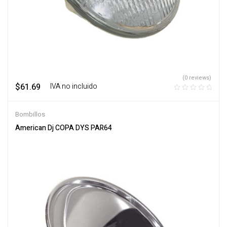
(0 reviews)
$
61.69
‎ ‎ ‎ IVA no incluido
Bombillos
American Dj COPA DYS PAR64