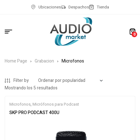
Ubicaciones
Despachos
Tienda
0
Home Page
Grabacion
Microfonos
Filter by
Mostrando los 5 resultados
Microfonos
,
Micrófonos para Podcast
SKP PRO PODCAST 400U