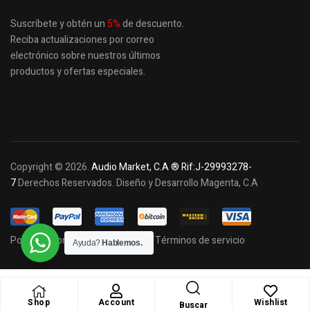
Suscríbete y obtén un
5
%
de descuento.
Reciba actualizaciones por correo
electrónico sobre nuestros últimos
productos
y ofertas especiales.
Copyright © 2026.
Audio Market, C.A ® Rif:J-29993278-
7
Derechos Reservados. Diseño y Desarrollo Magenta, C.A
Política de privacidad y cookies
Términos de servicio
Ayuda?
Hablemos.
Shop
Account
Wishlist
Buscar