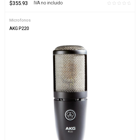
$
355.93
‎ ‎ ‎ IVA no incluido
Microfonos
AKG P220