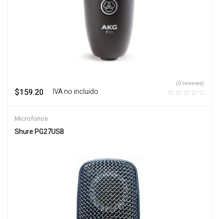
(0 reviews)
$
159.20
‎ ‎ ‎ IVA no incluido
Microfonos
Shure PG27USB