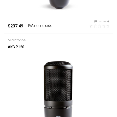
(0 reviews)
$
237.49
‎ ‎ ‎ IVA no incluido
Microfonos
AKG P120