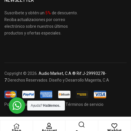
NEWSLETTER
Suscríbete y obtén un
5
%
de descuento.
Reciba actualizaciones por correo
electrónico sobre nuestros últimos
productos
y ofertas especiales.
Copyright © 2026.
Audio Market, C.A ® Rif:J-29993278-
7
Derechos Reservados. Diseño y Desarrollo Magenta, C.A
Política de privacidad y cookies
Términos de servicio
Ayuda?
Hablemos.
Shop
Account
Wishlist