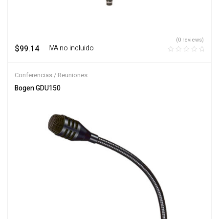
(0 reviews)
$
99.14
‎ ‎ ‎ IVA no incluido
Conferencias / Reuniones
Bogen GDU150