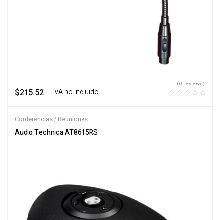
(0 reviews)
$
215.52
‎ ‎ ‎ IVA no incluido
Conferencias / Reuniones
Audio Technica AT8615RS