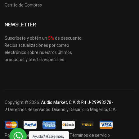
Carrito de Compras
NEWSLETTER
Suscríbete y obtén un
5
%
de descuento.
Reciba actualizaciones por correo
electrónico sobre nuestros últimos
productos
y ofertas especiales.
Copyright © 2026.
Audio Market, C.A ® Rif:J-29993278-
7
Derechos Reservados. Diseño y Desarrollo Magenta, C.A
Política de privacidad y cookies
Términos de servicio
Ayuda?
Hablemos.