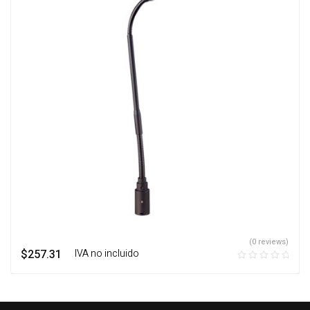
(0 reviews)
$
257.31
‎ ‎ ‎ IVA no incluido