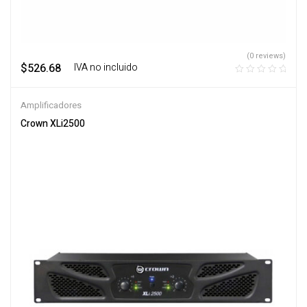
(0 reviews)
$
526.68
‎ ‎ ‎ IVA no incluido
Amplificadores
Crown XLi2500