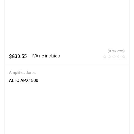
(0 reviews)
$
830.55
‎ ‎ ‎ IVA no incluido
Amplificadores
ALTO APX1500