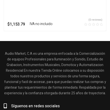
(0 reviews)
$
1,153.79
‎ ‎ ‎ IVA no incluido
Audio Market, C.A es una empresa enfocada a la Comercialización
de equipos Profesionales para Iluminación y Sonido, Estudio de
Grabacion, Instrumentos Musicales, Domotica y Automatizacion
Residencial En nuestra Tienda Online colocamos a su disposición
todos nuestros productos y servicios de una forma segura,
funcional y facil de accesar, para que puedas realizar tus compras y
plantear tus requerimientos de forma inmediata. Respaldada por la
experiencia y la confianza otorgada durante 25 años de trayectoria.
Síguenos en redes sociales