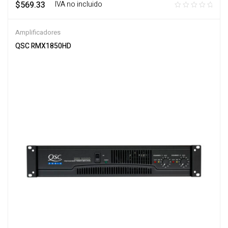
$
569.33
‎ ‎ ‎ IVA no incluido
Amplificadores
QSC RMX1850HD