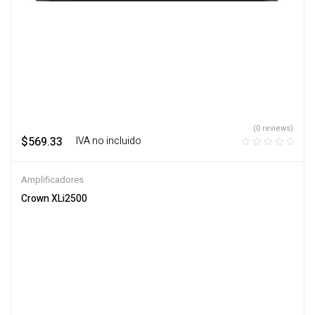
(0 reviews)
$
569.33
‎ ‎ ‎ IVA no incluido
Amplificadores
Crown XLi2500