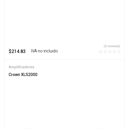
(0 reviews)
$
214.83
‎ ‎ ‎ IVA no incluido
Amplificadores
Crown XLS2000