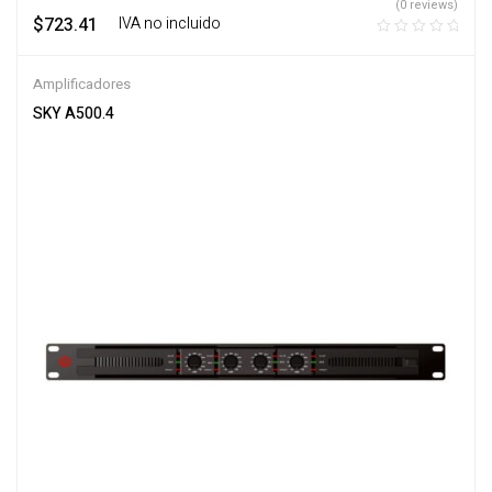
(0 reviews)
$
723.41
‎ ‎ ‎ IVA no incluido
Amplificadores
SKY A500.4