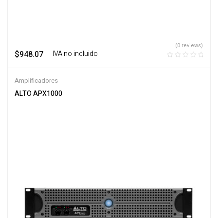
(0 reviews)
$
948.07
‎ ‎ ‎ IVA no incluido
Amplificadores
ALTO APX1000