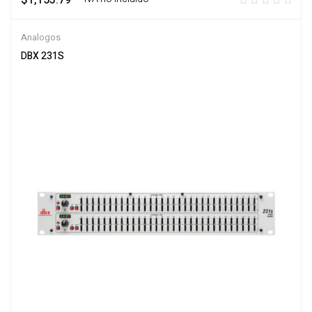
$
1,153.79
Analogos
DBX 231S