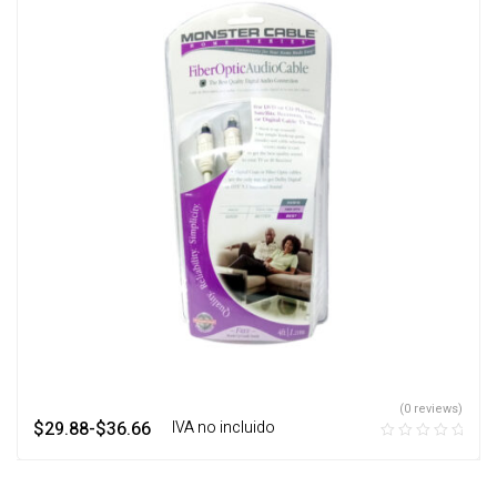
(0 reviews)
$
29.88
-
$
36.66
‎ ‎ ‎ IVA no incluido