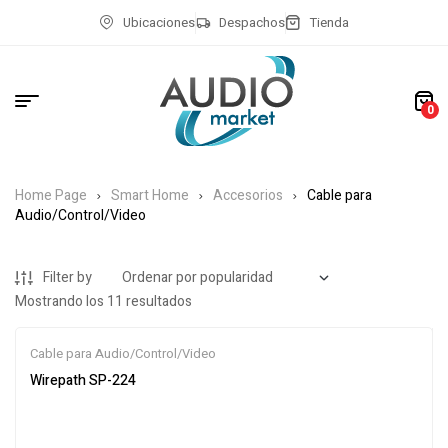
Ubicaciones
Despachos
Tienda
0
Home Page
Smart Home
Accesorios
Cable para
Audio/Control/Video
Filter by
Mostrando los 11 resultados
Cable para Audio/Control/Video
Wirepath SP-224