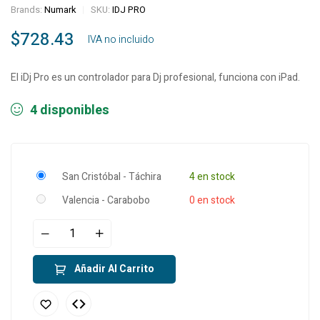
Brands:
Numark
SKU:
IDJ PRO
$
728.43
‎ ‎ ‎ IVA no incluido
El iDj Pro es un controlador para Dj profesional, funciona con iPad.
4 disponibles
San Cristóbal - Táchira
4 en stock
Valencia - Carabobo
0 en stock
Añadir Al Carrito