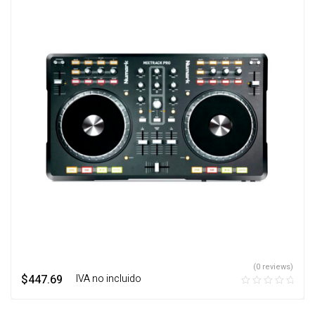
(0 reviews)
$
447.69
‎ ‎ ‎ IVA no incluido