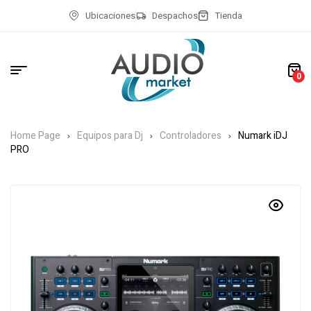
Ubicaciones
Despachos
Tienda
0
Home Page
Equipos para Dj
Controladores
Numark iDJ
PRO