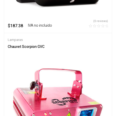
(0 reviews)
$
187.38
‎ ‎ ‎ IVA no incluido
Lamparas
Chauvet Scorpion GVC