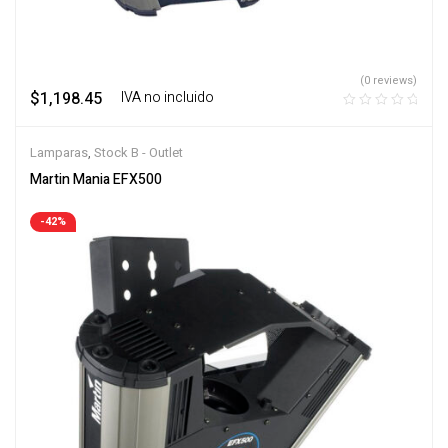
(0 reviews)
$
1,198.45
‎ ‎ ‎ IVA no incluido
Lamparas
,
Stock B - Outlet
Martin Mania EFX500
-42%