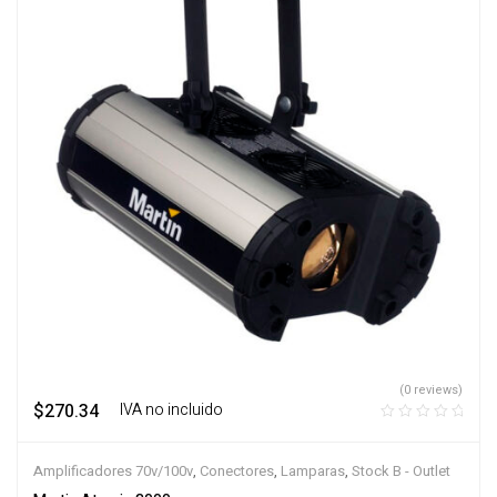
(0 reviews)
$
270.34
‎ ‎ ‎ IVA no incluido
Amplificadores 70v/100v
,
Conectores
,
Lamparas
,
Stock B - Outlet