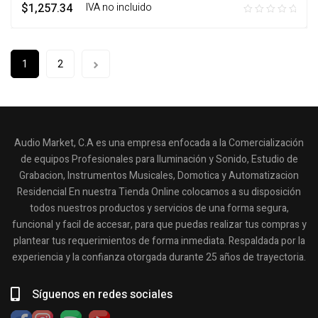
$
1,257.34
‎ ‎ ‎ IVA no incluido
1
2
Audio Market, C.A es una empresa enfocada a la Comercialización
de equipos Profesionales para Iluminación y Sonido, Estudio de
Grabacion, Instrumentos Musicales, Domotica y Automatizacion
Residencial En nuestra Tienda Online colocamos a su disposición
todos nuestros productos y servicios de una forma segura,
funcional y facil de accesar, para que puedas realizar tus compras y
plantear tus requerimientos de forma inmediata. Respaldada por la
experiencia y la confianza otorgada durante 25 años de trayectoria.
Síguenos en redes sociales