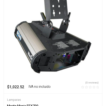
(0 reviews)
$
1,022.52
‎ ‎ ‎ IVA no incluido
Lamparas