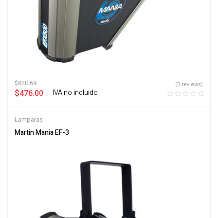
$
820.69
(0 reviews)
$
476.00
‎ ‎ ‎ IVA no incluido
Lamparas
Martin Mania EF-3