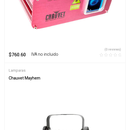
(0 reviews)
$
760.60
‎ ‎ ‎ IVA no incluido
Lamparas
Chauvet Mayhem