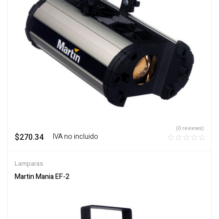
(0 reviews)
$
270.34
‎ ‎ ‎ IVA no incluido
Lamparas
Martin Mania EF-2