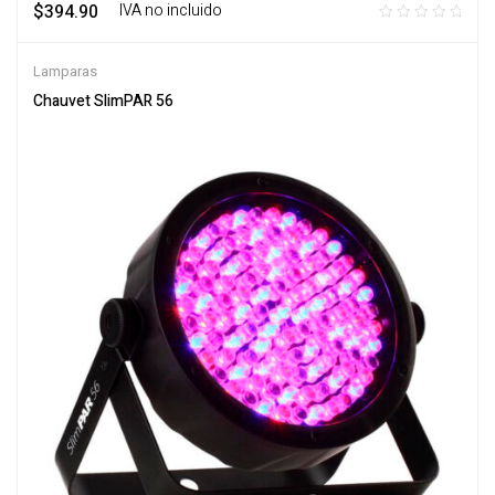
$
394.90
‎ ‎ ‎ IVA no incluido
Lamparas
Chauvet SlimPAR 56