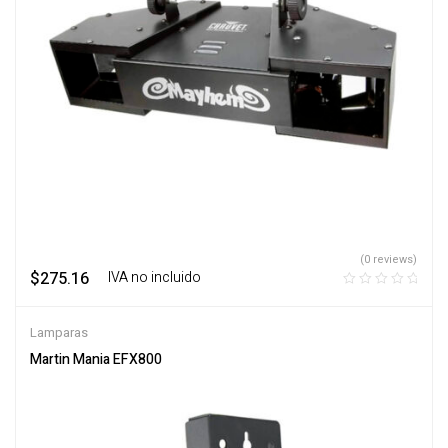
(0 reviews)
$
275.16
‎ ‎ ‎ IVA no incluido
Lamparas
Martin Mania EFX800