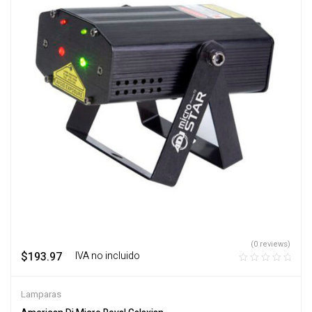
(0 reviews)
$
193.97
‎ ‎ ‎ IVA no incluido
Lamparas