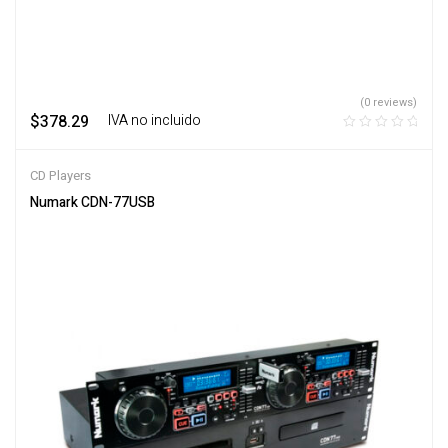
(0 reviews)
$
378.29
‎ ‎ ‎ IVA no incluido
CD Players
Numark CDN-77USB