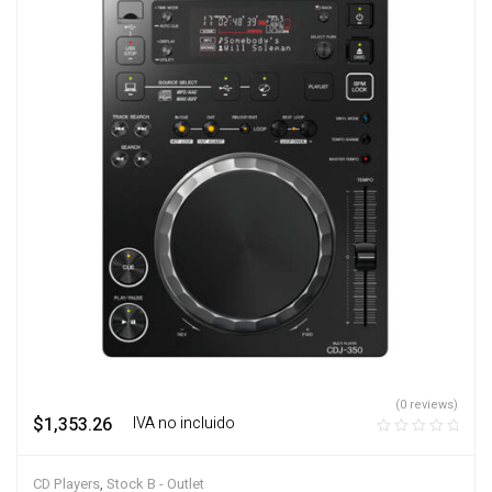
(0 reviews)
$
1,353.26
‎ ‎ ‎ IVA no incluido
CD Players
,
Stock B - Outlet