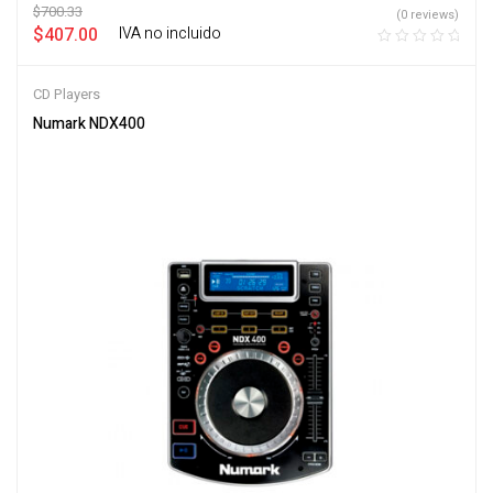
$
700.33
(0 reviews)
$
407.00
‎ ‎ ‎ IVA no incluido
CD Players
Numark NDX400