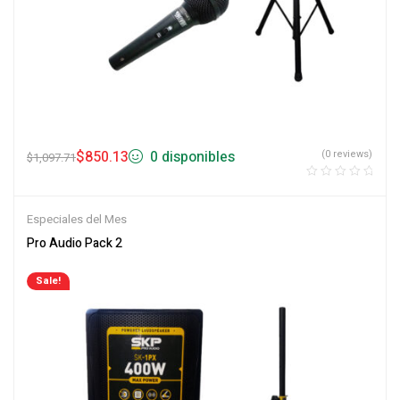
$
850.13
0 disponibles
(0 reviews)
$
1,097.71
Especiales del Mes
Pro Audio Pack 2
Sale!