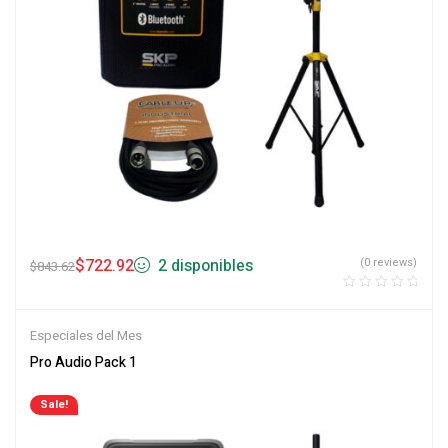
$
722.92
2 disponibles
(0 reviews)
$
843.62
Especiales del Mes
Pro Audio Pack 1
Sale!