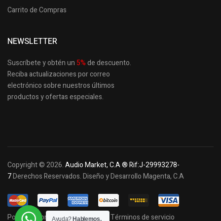
Carrito de Compras
NEWSLETTER
Suscríbete y obtén un
5
%
de descuento.
Reciba actualizaciones por correo
electrónico sobre nuestros últimos
productos
y ofertas especiales.
Copyright © 2026.
Audio Market, C.A ® Rif:J-29993278-
7
Derechos Reservados. Diseño y Desarrollo Magenta, C.A
Política de privacidad y cookies
Términos de servicio
Ayuda?
Hablemos.