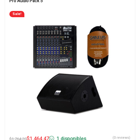
Pro Audio Pack 5
Sale!
$
1,464.47
1 disponibles
(0 reviews)
$
1,764.20