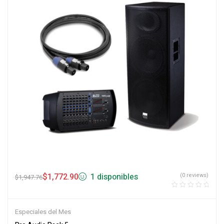
$
1,772.90
1 disponibles
(0 reviews)
$
1,947.76
Especiales del Mes