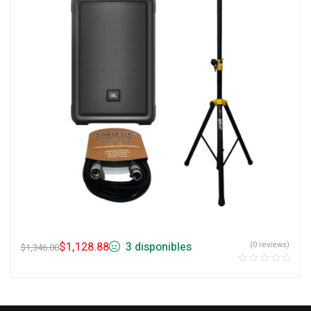
$
1,128.88
3 disponibles
(0 reviews)
$
1,346.00