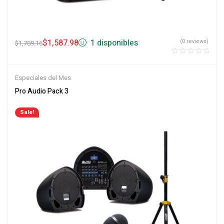
$
1,587.98
1 disponibles
(0 reviews)
$
1,789.16
Especiales del Mes
Pro Audio Pack 3
Sale!