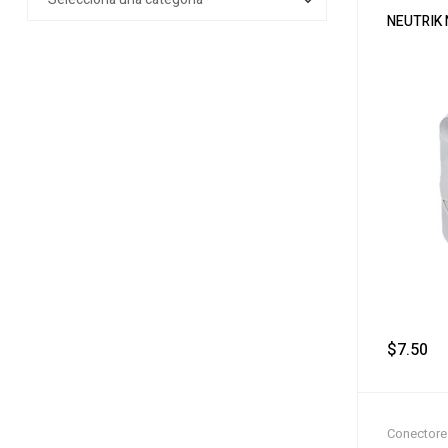
NEUTRIK
$
7.50
‎ 
Conectore