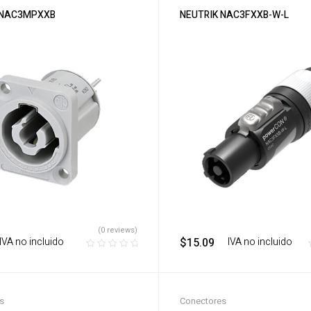
 NAC3MPXXB
NEUTRIK NAC3FXXB-W-L
(0 reviews)
‎ ‎ IVA no incluido
$
15.09
‎ ‎ ‎ IVA no incluido
s
Conectores