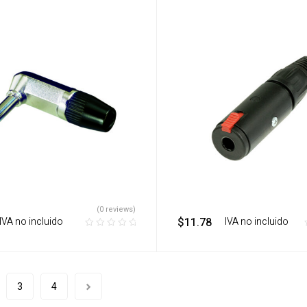
(0 reviews)
‎ ‎ IVA no incluido
$
11.78
‎ ‎ ‎ IVA no incluido
3
4