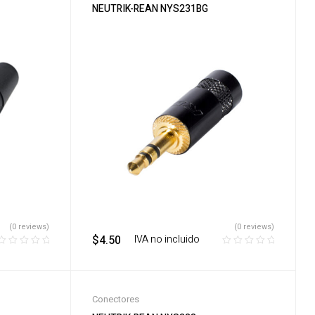
NEUTRIK-REAN NYS231BG
(0 reviews)
(0 reviews)
$
4.50
‎ ‎ ‎ IVA no incluido
Conectores