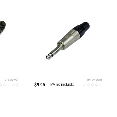
(0 reviews)
(0 reviews)
$
9.95
‎ ‎ ‎ IVA no incluido