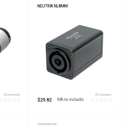
NEUTRIK NL8MM
(0 reviews)
(0 reviews)
$
29.82
‎ ‎ ‎ IVA no incluido
Conectores