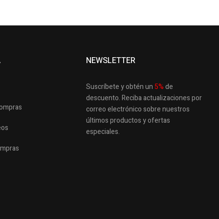
A
NEWSLETTER
Suscríbete y obtén un
5
%
de
descuento.
Reciba actualizaciones por
 compras
correo electrónico sobre nuestros
últimos productos
y ofertas
eos
especiales.
ompras