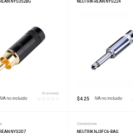
-REAN NYS352BG
NEUTRIK-REAN NYS224
(0 reviews)
‎ ‎ IVA no incluido
$
4.25
‎ ‎ ‎ IVA no incluido
s
Conectores
-REAN NYS207
NEUTRIK NJ3FC6-BAG