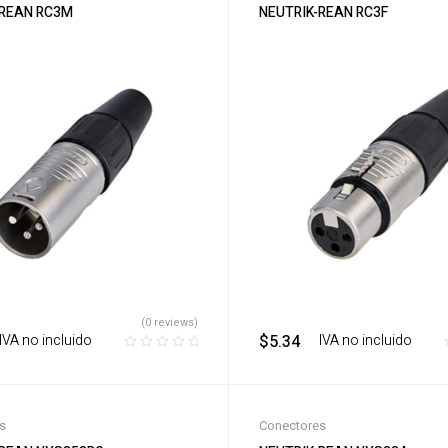
-REAN RC3M
NEUTRIK-REAN RC3F
(0 reviews)
‎ ‎ IVA no incluido
$
5.34
‎ ‎ ‎ IVA no incluido
s
Conectores