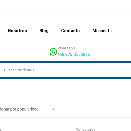
Nosotros
Blog
Contacto
Mi cuenta
Whatsapp
+58 276-3533816
s
Conectores