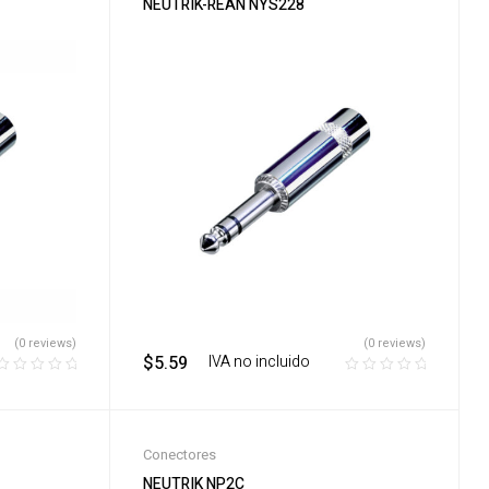
NEUTRIK-REAN NYS228
(0 reviews)
(0 reviews)
$
5.59
‎ ‎ ‎ IVA no incluido
Conectores
NEUTRIK NP2C