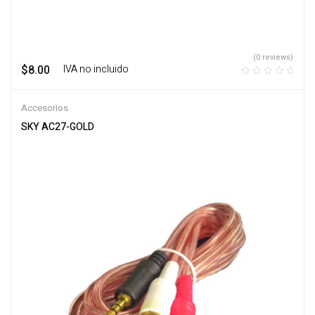
(0 reviews)
$
8.00
‎ ‎ ‎ IVA no incluido
Accesorios
SKY AC27-GOLD