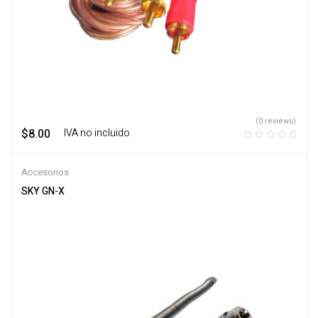
(0 reviews)
$
8.00
‎ ‎ ‎ IVA no incluido
Accesorios
SKY GN-X