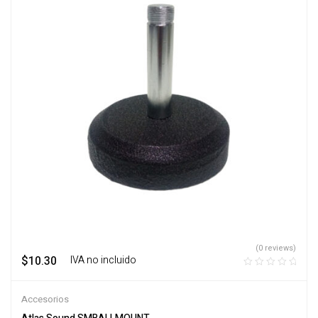
(0 reviews)
$
10.30
‎ ‎ ‎ IVA no incluido
Accesorios