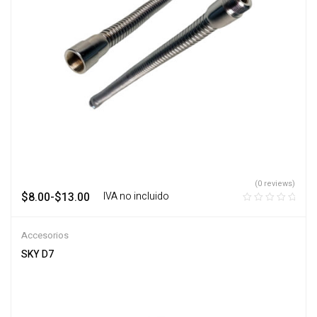
(0 reviews)
$
8.00
-
$
13.00
‎ ‎ ‎ IVA no incluido
Accesorios
SKY D7