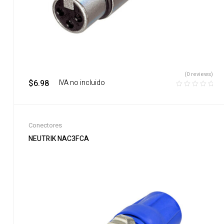
(0 reviews)
$
6.98
‎ ‎ ‎ IVA no incluido
Conectores
NEUTRIK NAC3FCA