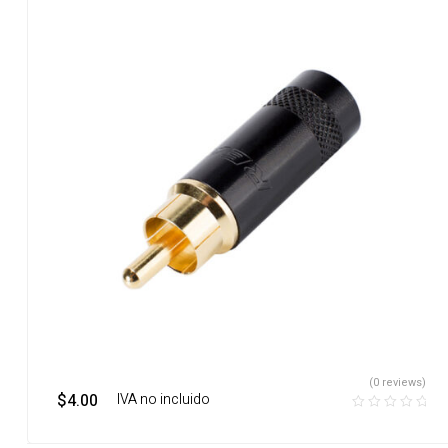
(0 reviews)
$
4.00
‎ ‎ ‎ IVA no incluido