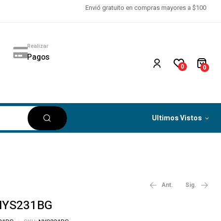
Envió gratuito en compras mayores a $100
Realizar
Pagos
0
0
Ultimos Vistos
Ant.
Sig.
NYS231BG
$
5.34
‎ ‎ ‎ IVA no
$
4.00
‎ ‎ ‎ IVA no