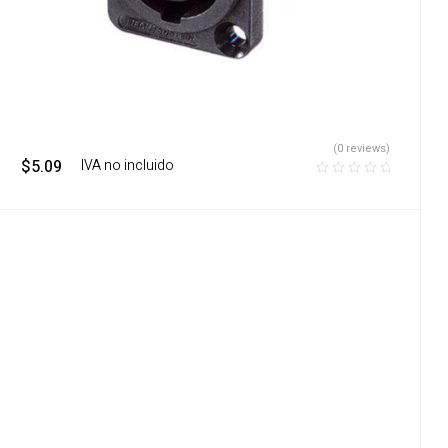
(0 reviews)
$
5.09
‎ ‎ ‎ IVA no incluido