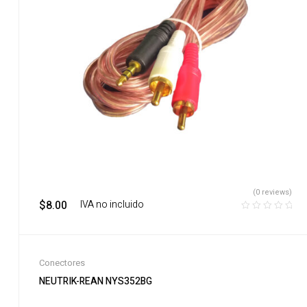
(0 reviews)
$
8.00
‎ ‎ ‎ IVA no incluido
Conectores
NEUTRIK-REAN NYS352BG