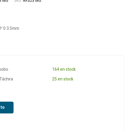
31BG
SKU:
NYS231BG
incluido
incluido
8″ 0 3.5mm
abobo
164 en stock
 Táchira
25 en stock
ito