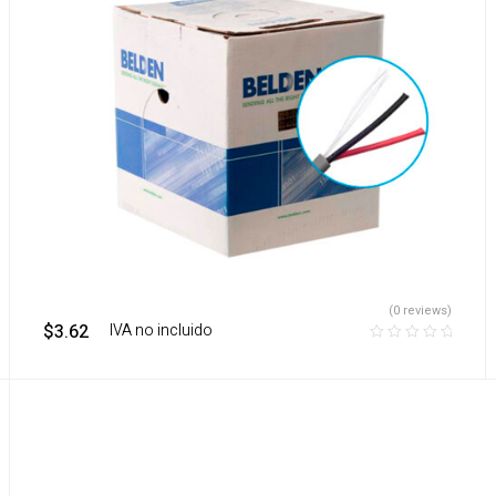
(0 reviews)
$
3.62
‎ ‎ ‎ IVA no incluido