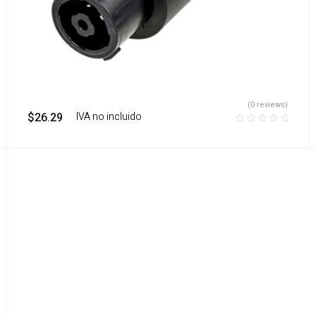
(0 reviews)
$
26.29
‎ ‎ ‎ IVA no incluido