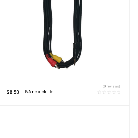
(0 reviews)
$
8.50
‎ ‎ ‎ IVA no incluido