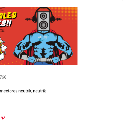
766
onectores neutrik
,
neutrik
in
oogle+
Pinterest