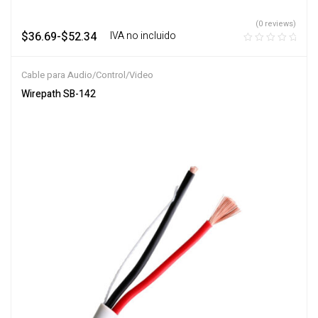
(0 reviews)
$
36.69
-
$
52.34
‎ ‎ ‎ IVA no incluido
Cable para Audio/Control/Video
Wirepath SB-142