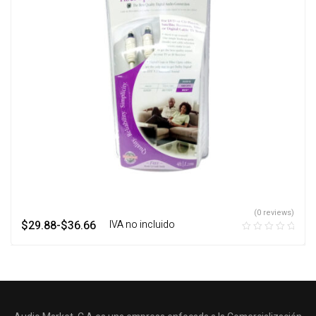
(0 reviews)
$
29.88
-
$
36.66
‎ ‎ ‎ IVA no incluido