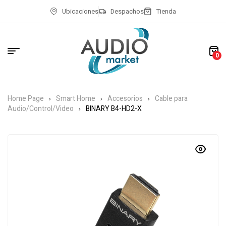
Ubicaciones
Despachos
Tienda
0
Home Page
Smart Home
Accesorios
Cable para
Audio/Control/Video
BINARY B4-HD2-X