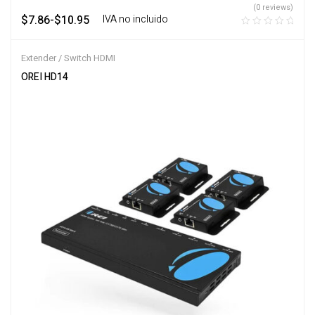
(0 reviews)
$
7.86
-
$
10.95
‎ ‎ ‎ IVA no incluido
Extender / Switch HDMI
OREI HD14