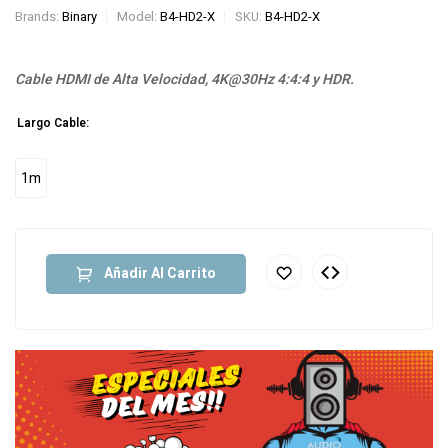
Brands:
Binary
Model:
B4-HD2-X
SKU:
B4-HD2-X
Cable HDMI de Alta Velocidad, 4K@30Hz 4:4:4 y HDR.
Largo Cable:
1m
Añadir Al Carrito