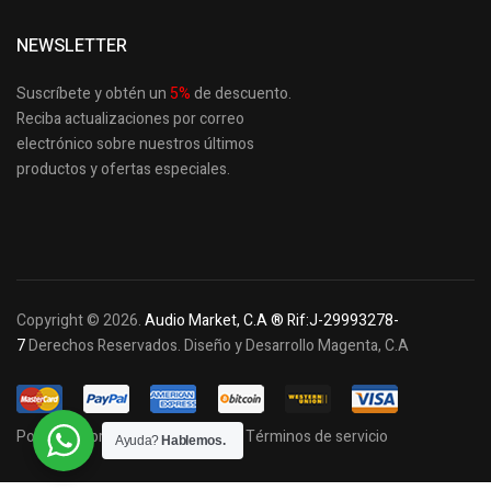
NEWSLETTER
Suscríbete y obtén un
5
%
de descuento.
Reciba actualizaciones por correo
electrónico sobre nuestros últimos
productos
y ofertas especiales.
Copyright © 2026.
Audio Market, C.A ® Rif:J-29993278-
7
Derechos Reservados. Diseño y Desarrollo Magenta, C.A
Política de privacidad y cookies
Términos de servicio
Ayuda?
Hablemos.