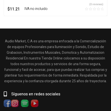
(0 reviews)
$
11.21
‎ ‎ ‎ IVA no incluido
Audio Market, C.A es una empresa enfocada a la Comercialización
de equipos Profesionales para Iluminación y Sonido, Estudio de
Grabacion, Instrumentos Musicales, Domotica y Automatizacion
Residencial En nuestra Tienda Online colocamos a su disposición
todos nuestros productos y servicios de una forma segura,
funcional y facil de accesar, para que puedas realizar tus compras y
plantear tus requerimientos de forma inmediata. Respaldada por la
experiencia y la confianza otorgada durante 25 años de trayectoria.
Síguenos en redes sociales