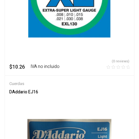
(0 reviews)
$
10.26
‎ ‎ ‎ IVA no incluido
Cuerdas
DAddario EJ16