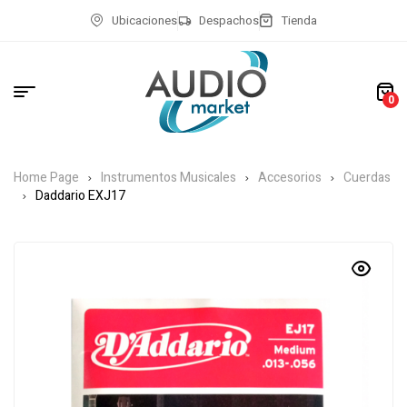
Ubicaciones
Despachos
Tienda
0
Home Page
Instrumentos Musicales
Accesorios
Cuerdas
Daddario EXJ17