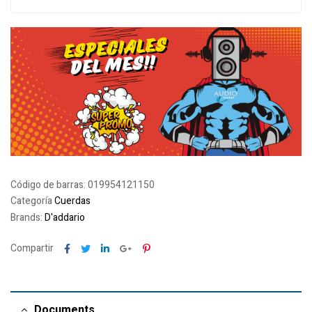
Código de barras:
019954121150
Categoría
Cuerdas
Brands:
D'addario
Facebook
Twitter
Linkedin
Google+
Pinterest
Compartir
Documents