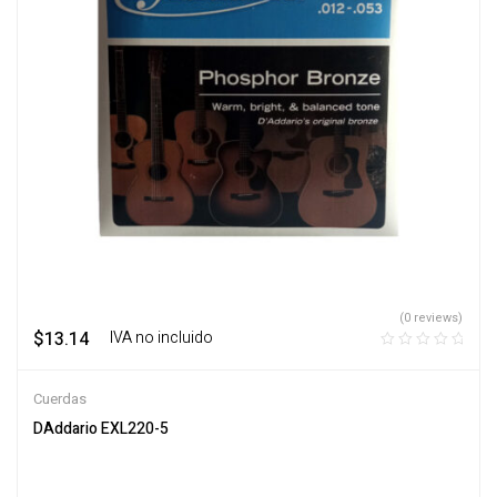
(0 reviews)
$
13.14
‎ ‎ ‎ IVA no incluido
Cuerdas
DAddario EXL220-5