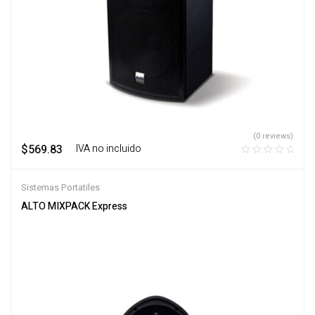
(0 reviews)
$
569.83
‎ ‎ ‎ IVA no incluido
Sistemas Portatiles
ALTO MIXPACK Express