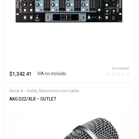
(0 reviews)
$
1,342.41
‎ ‎ ‎ IVA no incluido
Stock B - Outlet
,
Microfonos con Cable
AKG D22/XLR – OUTLET