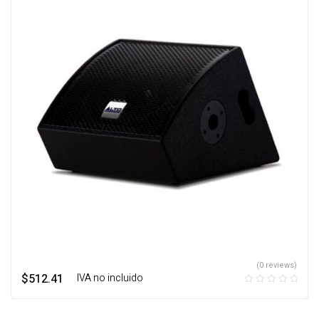
(0 reviews)
$
512.41
‎ ‎ ‎ IVA no incluido