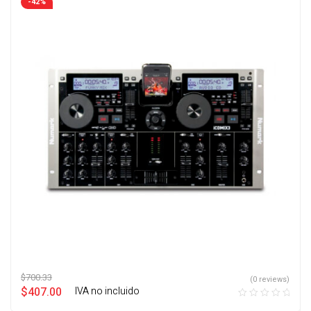
-42%
$
700.33
(0 reviews)
$
407.00
‎ ‎ ‎ IVA no incluido