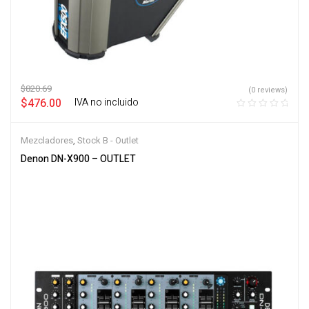
$
820.69
(0 reviews)
$
476.00
‎ ‎ ‎ IVA no incluido
Mezcladores
,
Stock B - Outlet
Denon DN-X900 – OUTLET