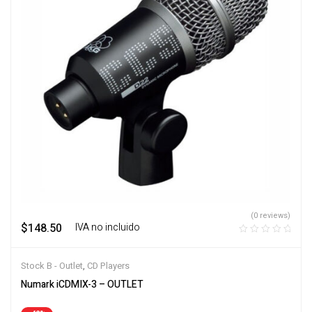
(0 reviews)
$
148.50
‎ ‎ ‎ IVA no incluido
Stock B - Outlet
,
CD Players
Numark iCDMIX-3 – OUTLET