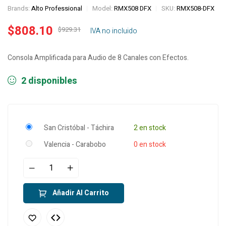
Brands:
Alto Professional
Model:
RMX508 DFX
SKU:
RMX508-DFX
$
808.10
$
929.31
‎ ‎ ‎ IVA no incluido
Consola Amplificada para Audio de 8 Canales con Efectos.
2 disponibles
San Cristóbal - Táchira
2 en stock
Valencia - Carabobo
0 en stock
Añadir Al Carrito