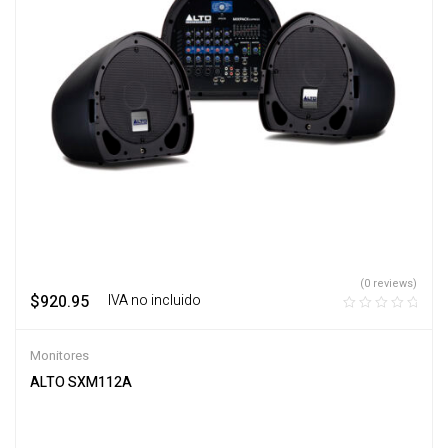
(0 reviews)
$
920.95
‎ ‎ ‎ IVA no incluido
Monitores
ALTO SXM112A