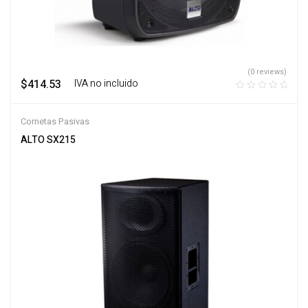
(0 reviews)
$
414.53
‎ ‎ ‎ IVA no incluido
Cornetas Pasivas
ALTO SX215