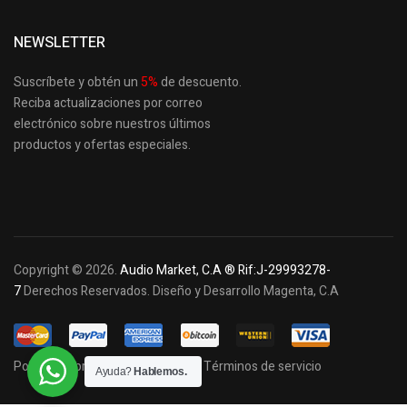
NEWSLETTER
Suscríbete y obtén un
5
%
de descuento.
Reciba actualizaciones por correo
electrónico sobre nuestros últimos
productos
y ofertas especiales.
Copyright © 2026.
Audio Market, C.A ® Rif:J-29993278-
7
Derechos Reservados. Diseño y Desarrollo Magenta, C.A
Política de privacidad y cookies
Términos de servicio
Ayuda?
Hablemos.