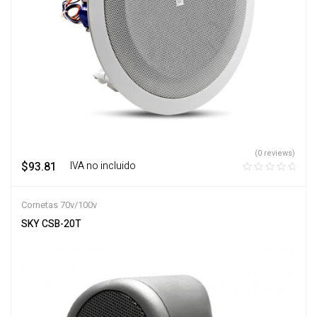
(0 reviews)
$
93.81
‎ ‎ ‎ IVA no incluido
Cornetas 70v/100v
SKY CSB-20T