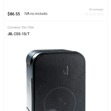
(0 reviews)
$
86.55
‎ ‎ ‎ IVA no incluido
Cornetas 70v/100v
JBL CSS-1S/T