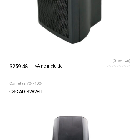
(0 reviews)
$
259.48
‎ ‎ ‎ IVA no incluido
Cornetas 70v/100v
QSC AD-S282HT