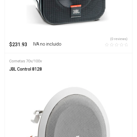
(0 reviews)
$
231.93
‎ ‎ ‎ IVA no incluido
Cornetas 70v/100v
JBL Control 8128