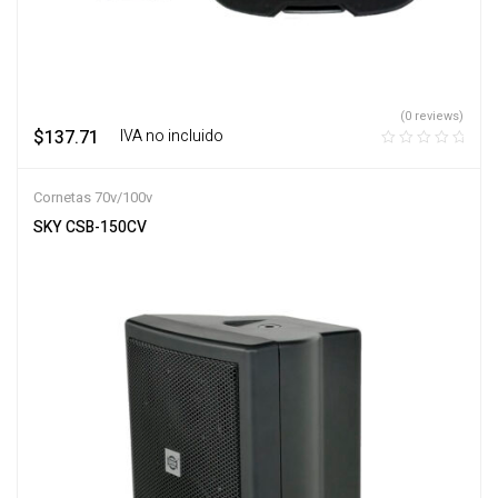
(0 reviews)
$
137.71
‎ ‎ ‎ IVA no incluido
Cornetas 70v/100v
SKY CSB-150CV