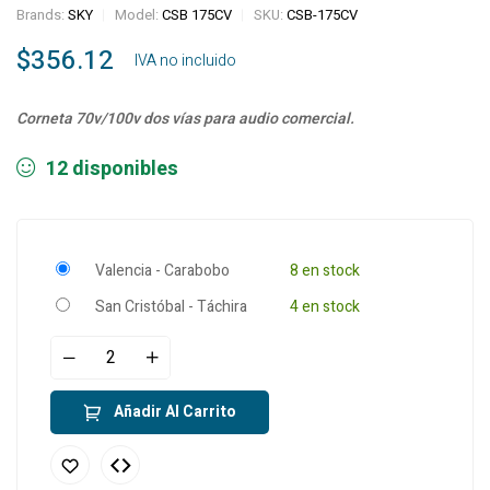
Brands:
SKY
Model:
CSB 175CV
SKU:
CSB-175CV
$
356.12
‎ ‎ ‎ IVA no incluido
Corneta 70v/100v dos vías para audio comercial.
12 disponibles
Valencia - Carabobo
8 en stock
San Cristóbal - Táchira
4 en stock
Añadir Al Carrito