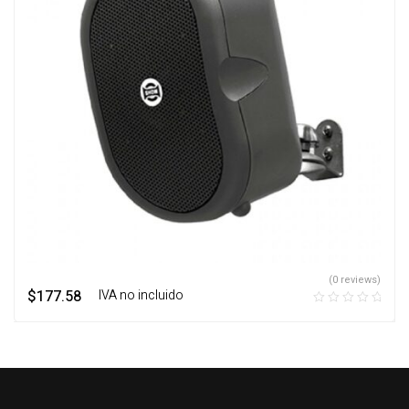
(0 reviews)
$
177.58
‎ ‎ ‎ IVA no incluido