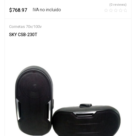
(0 reviews)
$
768.97
‎ ‎ ‎ IVA no incluido
Cornetas 70v/100v
SKY CSB-230T