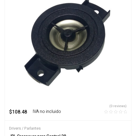
(0 reviews)
$
108.48
‎ ‎ ‎ IVA no incluido
Drivers / Parlantes