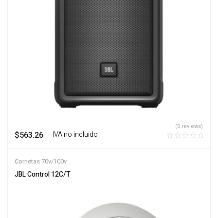
(0 reviews)
$
563.26
‎ ‎ ‎ IVA no incluido
Cornetas 70v/100v
JBL Control 12C/T