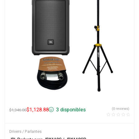
$
1,128.88
3 disponibles
(0 reviews)
$
1,346.00
Drivers / Parlantes