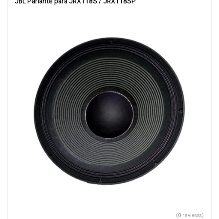
JBL Parlante para JRX118S / JRX118SP
(0 reviews)