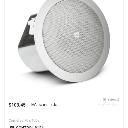
(0 reviews)
$
103.45
‎ ‎ ‎ IVA no incluido
Cornetas 70v/100v