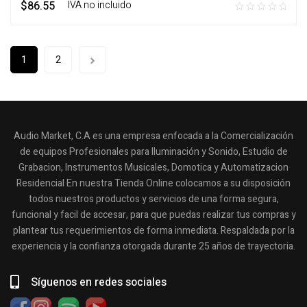
$
86.55
‎ ‎ ‎ IVA no incluido
1
2
Audio Market, C.A es una empresa enfocada a la Comercialización
de equipos Profesionales para Iluminación y Sonido, Estudio de
Grabacion, Instrumentos Musicales, Domotica y Automatizacion
Residencial En nuestra Tienda Online colocamos a su disposición
todos nuestros productos y servicios de una forma segura,
funcional y facil de accesar, para que puedas realizar tus compras y
plantear tus requerimientos de forma inmediata. Respaldada por la
experiencia y la confianza otorgada durante 25 años de trayectoria.
Síguenos en redes sociales