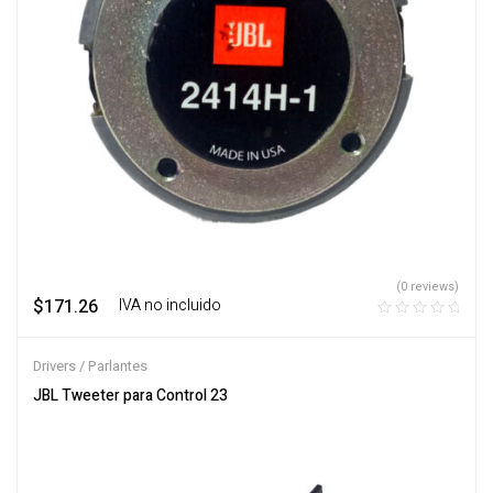
(0 reviews)
$
171.26
‎ ‎ ‎ IVA no incluido
Drivers / Parlantes
JBL Tweeter para Control 23