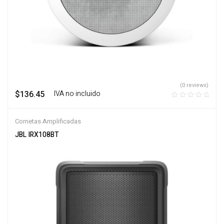
(0 reviews)
$
136.45
‎ ‎ ‎ IVA no incluido
Cornetas Amplificadas
JBL IRX108BT