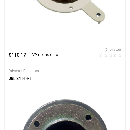
(0 reviews)
$
110.17
‎ ‎ ‎ IVA no incluido
Drivers / Parlantes
JBL 2414H-1