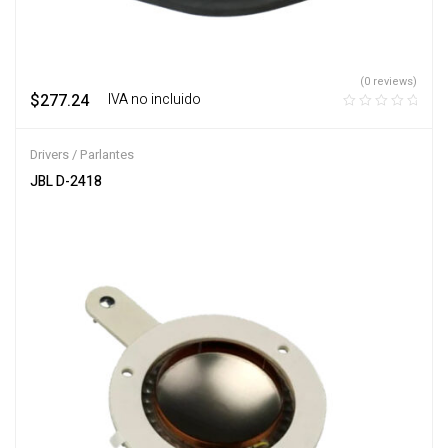
(0 reviews)
$
277.24
‎ ‎ ‎ IVA no incluido
Drivers / Parlantes
JBL D-2418