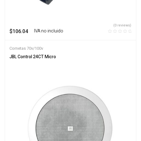
(0 reviews)
$
106.04
‎ ‎ ‎ IVA no incluido
Cornetas 70v/100v
JBL Control 24CT Micro