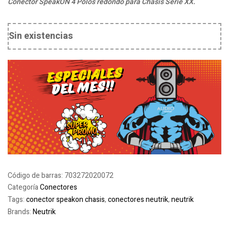
Conector SpeakON 4 Polos redondo para Chasis Serie XX.
Sin existencias
Código de barras:
703272020072
Categoría
Conectores
Tags:
conector speakon chasis
,
conectores neutrik
,
neutrik
Brands:
Neutrik