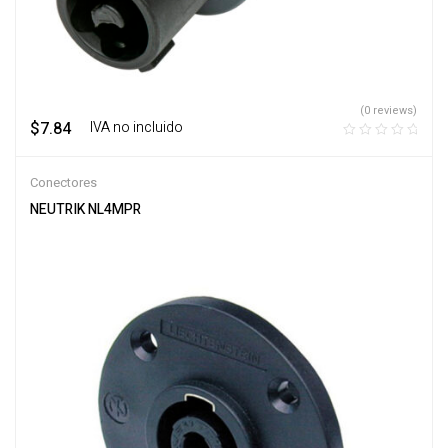
(0 reviews)
$
7.84
‎ ‎ ‎ IVA no incluido
Conectores
NEUTRIK NL4MPR