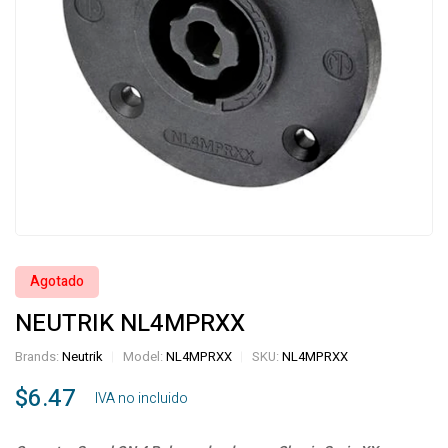
Agotado
NEUTRIK NL4MPRXX
Brands:
Neutrik
Model:
NL4MPRXX
SKU:
NL4MPRXX
$
6.47
‎ ‎ ‎ IVA no incluido