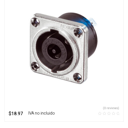
(0 reviews)
$
18.97
‎ ‎ ‎ IVA no incluido