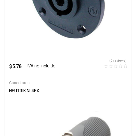
(0 reviews)
$
5.78
‎ ‎ ‎ IVA no incluido
Conectores
NEUTRIK NL4FX