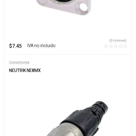
(0 reviews)
$
7.45
‎ ‎ ‎ IVA no incluido
Conectores
NEUTRIK NE8MX