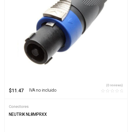
(0 reviews)
$
11.47
‎ ‎ ‎ IVA no incluido
Conectores
NEUTRIK NL8MPRXX