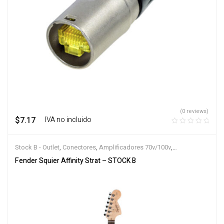
(0 reviews)
$
7.17
‎ ‎ ‎ IVA no incluido
Stock B - Outlet
,
Conectores
,
Amplificadores 70v/100v
,
Bajos/Guitarras
Fender Squier Affinity Strat – STOCK B