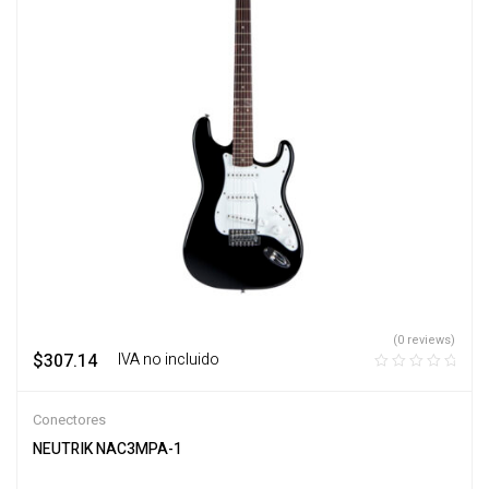
(0 reviews)
$
307.14
‎ ‎ ‎ IVA no incluido
Conectores
NEUTRIK NAC3MPA-1