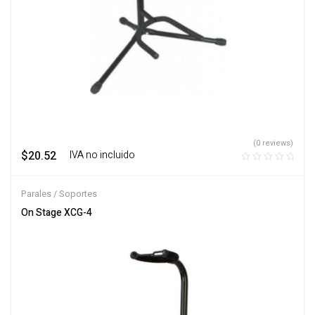
(0 reviews)
$
20.52
‎ ‎ ‎ IVA no incluido
Parales / Soportes
On Stage XCG-4