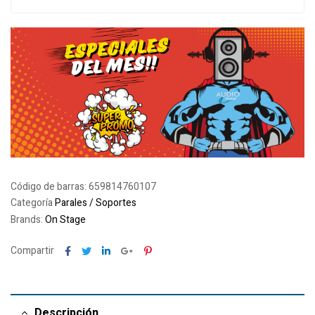
Código de barras:
659814760107
Categoría
Parales / Soportes
Brands:
On Stage
Facebook
Twitter
Linkedin
Google+
Pinterest
Compartir
Descripción