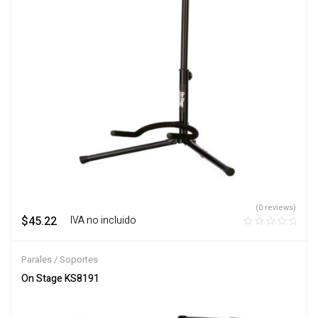
(0 reviews)
$
45.22
‎ ‎ ‎ IVA no incluido
Parales / Soportes
On Stage KS8191