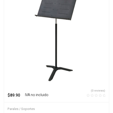
(0 reviews)
$
89.90
‎ ‎ ‎ IVA no incluido
Parales / Soportes