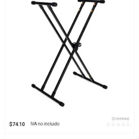
(0 reviews)
$
74.10
‎ ‎ ‎ IVA no incluido