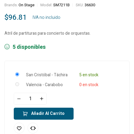
Brands:
On Stage
Model:
SM7211B
SKU:
36630
$
96.81
‎ ‎ ‎ IVA no incluido
Atril de partituras para concierto de orquestas.
5 disponibles
San Cristóbal - Táchira
5 en stock
Valencia - Carabobo
0 en stock
Añadir Al Carrito