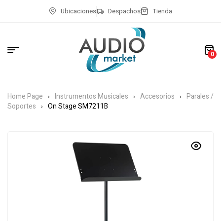
Ubicaciones
Despachos
Tienda
0
Home Page
Instrumentos Musicales
Accesorios
Parales /
Soportes
On Stage SM7211B