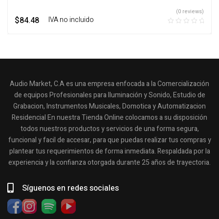
(0 reviews)
$
84.48
‎ ‎ ‎ IVA no incluido
Audio Market, C.A es una empresa enfocada a la Comercialización
de equipos Profesionales para Iluminación y Sonido, Estudio de
Grabacion, Instrumentos Musicales, Domotica y Automatizacion
Residencial En nuestra Tienda Online colocamos a su disposición
todos nuestros productos y servicios de una forma segura,
funcional y facil de accesar, para que puedas realizar tus compras y
plantear tus requerimientos de forma inmediata. Respaldada por la
experiencia y la confianza otorgada durante 25 años de trayectoria.
Síguenos en redes sociales