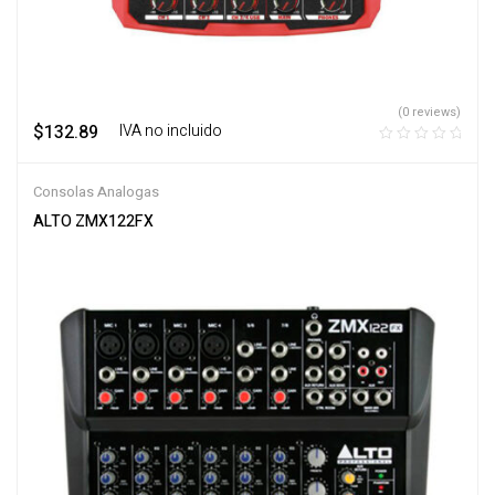
(0 reviews)
$
132.89
‎ ‎ ‎ IVA no incluido
Consolas Analogas
ALTO ZMX122FX