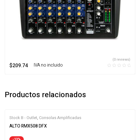
(0 reviews)
$
209.74
‎ ‎ ‎ IVA no incluido
Productos relacionados
Stock B - Outlet
,
Consolas Amplificadas
ALTO RMX508 DFX
-13%