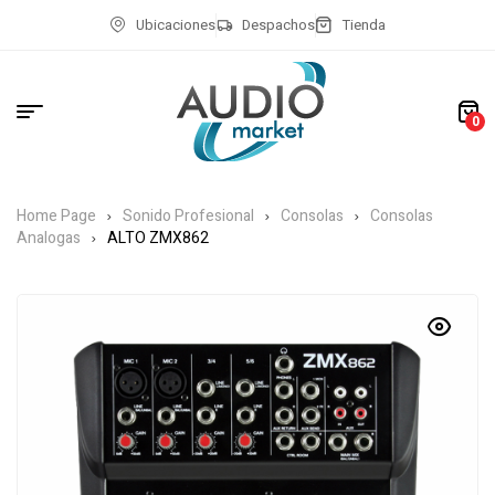
Ubicaciones
Despachos
Tienda
0
Home Page
Sonido Profesional
Consolas
Consolas
Analogas
ALTO ZMX862