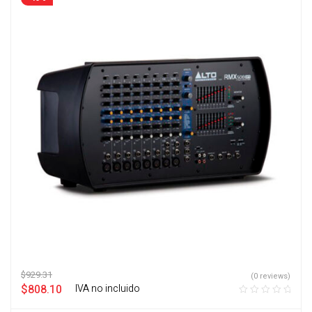
$
929.31
(0 reviews)
$
808.10
‎ ‎ ‎ IVA no incluido