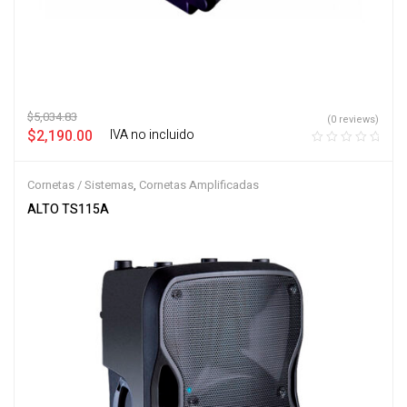
$
5,034.83
(0 reviews)
$
2,190.00
‎ ‎ ‎ IVA no incluido
Cornetas / Sistemas
,
Cornetas Amplificadas
ALTO TS115A