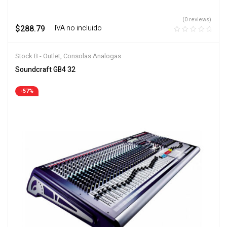
(0 reviews)
$
288.79
‎ ‎ ‎ IVA no incluido
Stock B - Outlet
,
Consolas Analogas
Soundcraft GB4 32
-57%