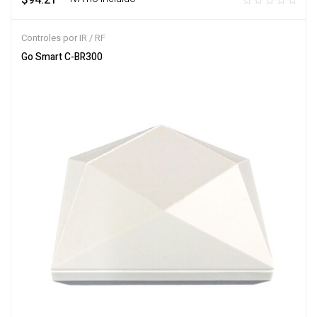
$
94.21
Controles por IR / RF
Go Smart C-BR300