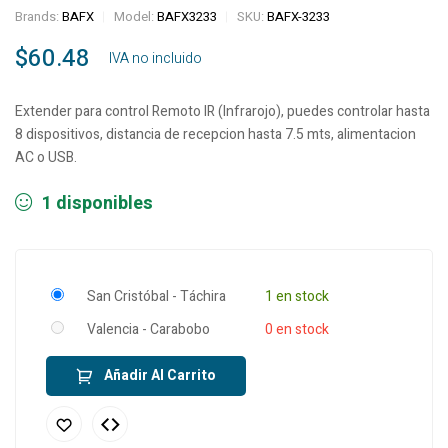
Brands:
BAFX
Model:
BAFX3233
SKU:
BAFX-3233
$
60.48
‎ ‎ ‎ IVA no incluido
Extender para control Remoto IR (Infrarojo), puedes controlar hasta
8 dispositivos, distancia de recepcion hasta 7.5 mts, alimentacion
AC o USB.
1 disponibles
San Cristóbal - Táchira
1 en stock
Valencia - Carabobo
0 en stock
Añadir Al Carrito