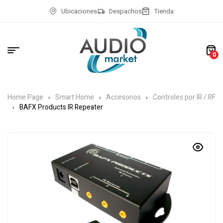
Ubicaciones
Despachos
Tienda
0
Home Page
Smart Home
Accesorios
Controles por IR / RF
BAFX Products IR Repeater