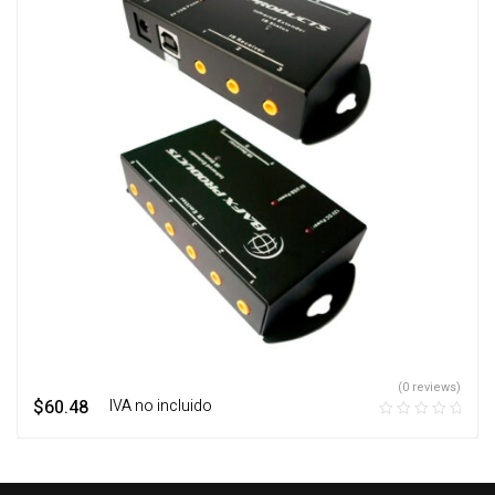
(0 reviews)
$
60.48
‎ ‎ ‎ IVA no incluido