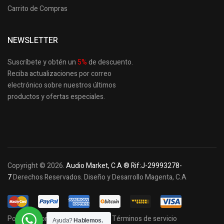
Carrito de Compras
NEWSLETTER
Suscríbete y obtén un
5
%
de descuento.
Reciba actualizaciones por correo
electrónico sobre nuestros últimos
productos
y ofertas especiales.
Copyright © 2026.
Audio Market, C.A ® Rif:J-29993278-
7
Derechos Reservados. Diseño y Desarrollo Magenta, C.A
Política de privacidad y cookies
Términos de servicio
Ayuda?
Hablemos.