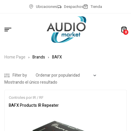
Ubicaciones
Despachos
Tienda
0
Home Page
Brands
BAFX
Filter by
Mostrando el único resultado
Controles por IR / RF
BAFX Products IR Repeater