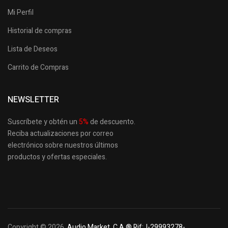
Mi Perfil
Historial de compras
Lista de Deseos
Carrito de Compras
NEWSLETTER
Suscríbete y obtén un
5
%
de descuento.
Reciba actualizaciones por correo
electrónico sobre nuestros últimos
productos
y ofertas especiales.
Copyright © 2026.
Audio Market, C.A ® Rif:J-29993278-