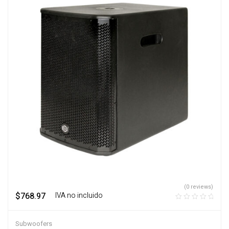
(0 reviews)
$
768.97
‎ ‎ ‎ IVA no incluido
Subwoofers