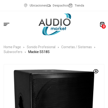
Ubicaciones
Despachos
Tienda
0
Home Page
Sonido Profesional
Cornetas / Sistemas
Subwoofers
Mackie S518S