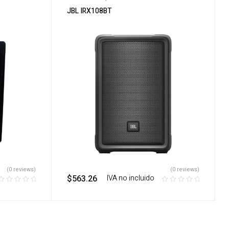
JBL IRX108BT
(0 reviews)
(0 reviews)
$
563.26
‎ ‎ ‎ IVA no incluido