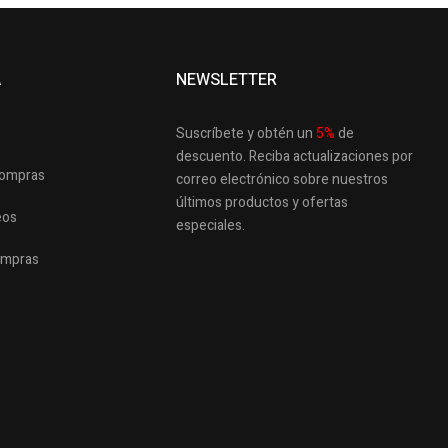
A
NEWSLETTER
Suscríbete y obtén un
5
%
de
descuento.
Reciba actualizaciones por
 compras
correo electrónico sobre nuestros
últimos productos
y ofertas
eos
especiales.
ompras