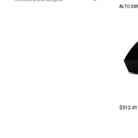
ALTO SX
$
512.41