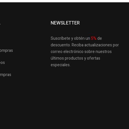
A
NEWSLETTER
Suscríbete y obtén un
5
%
de
descuento.
Reciba actualizaciones por
 compras
correo electrónico sobre nuestros
últimos productos
y ofertas
eos
especiales.
ompras