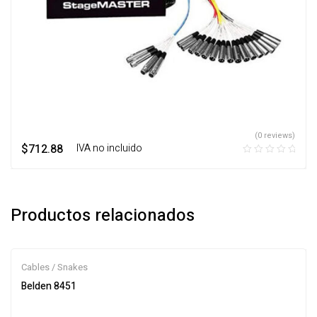
(0 reviews)
$
712.88
‎ ‎ ‎ IVA no incluido
Productos relacionados
Cables / Snakes
Belden 8451