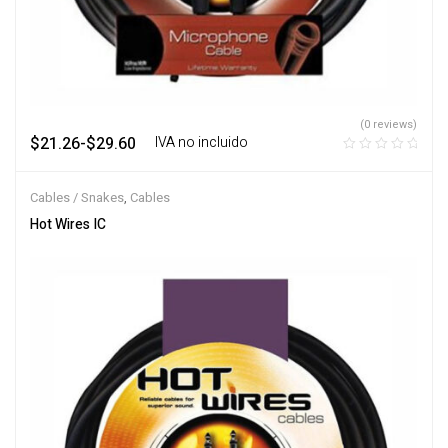
(0 reviews)
$
21.26
-
$
29.60
‎ ‎ ‎ IVA no incluido
Cables / Snakes
,
Cables
Hot Wires IC