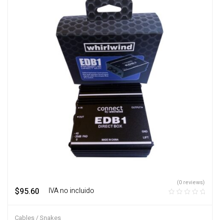
(0 reviews)
$
95.60
‎ ‎ ‎ IVA no incluido
Cables / Snakes