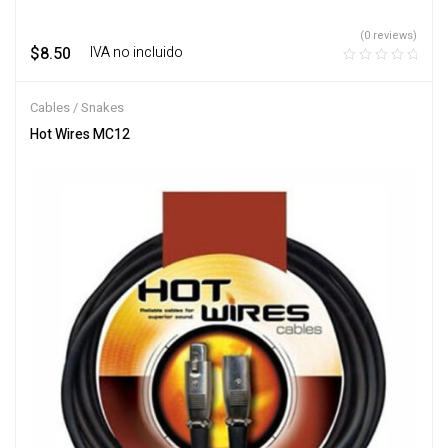
(0 reviews)
$
8.50
‎ ‎ ‎ IVA no incluido
Cables / Snakes
Hot Wires MC12