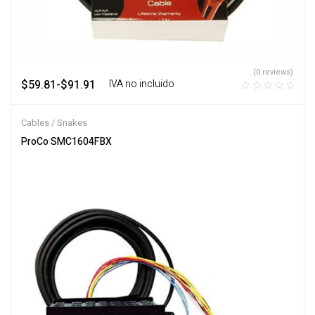
(0 reviews)
$
59.81
-
$
91.91
‎ ‎ ‎ IVA no incluido
Cables / Snakes
ProCo SMC1604FBX