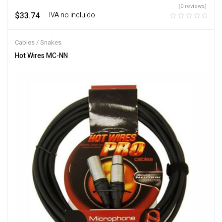
(0 reviews)
$
33.74
‎ ‎ ‎ IVA no incluido
Cables / Snakes
Hot Wires MC-NN