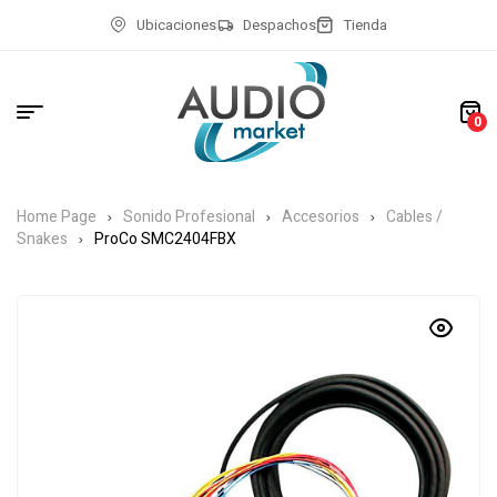
Ubicaciones
Despachos
Tienda
0
Home Page
Sonido Profesional
Accesorios
Cables /
Snakes
ProCo SMC2404FBX