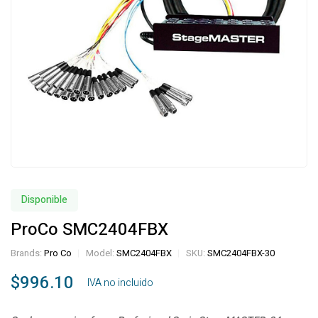
Disponible
ProCo SMC2404FBX
Brands:
Pro Co
Model:
SMC2404FBX
SKU:
SMC2404FBX-30
$
996.10
‎ ‎ ‎ IVA no incluido