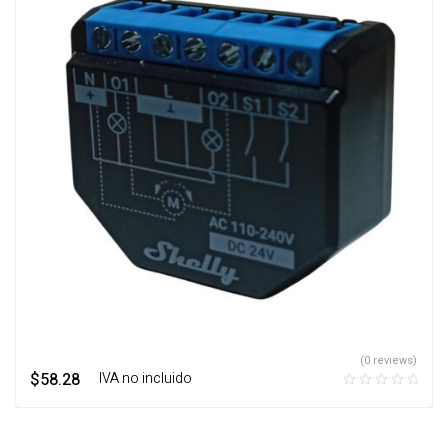
(0 reviews)
$
58.28
‎ ‎ ‎ IVA no incluido