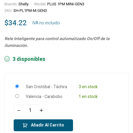
Brands:
Shelly
Model:
PLUS 1PM MINI-GEN3
SKU:
SH-PL1PM-M-GEN3
$
34.22
‎ ‎ ‎ IVA no incluido
Rele Inteligente para control automatizado On/Off de la
iluminación.
3 disponibles
San Cristóbal - Táchira
3 en stock
Valencia - Carabobo
1 en stock
Añadir Al Carrito