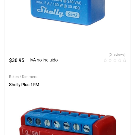
(0 reviews)
$
30.95
‎ ‎ ‎ IVA no incluido
Reles / Dimmers
Shelly Plus 1PM