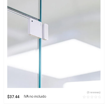
(0 reviews)
$
37.44
‎ ‎ ‎ IVA no incluido