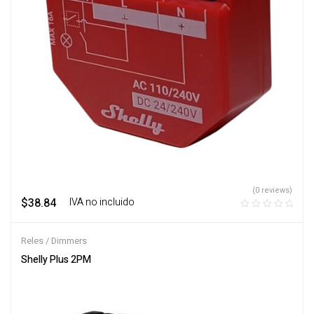
(0 reviews)
$
38.84
‎ ‎ ‎ IVA no incluido
Reles / Dimmers
Shelly Plus 2PM