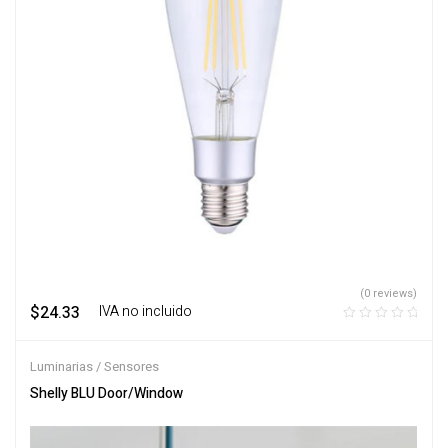
(0 reviews)
$
24.33
‎ ‎ ‎ IVA no incluido
Luminarias / Sensores
Shelly BLU Door/Window