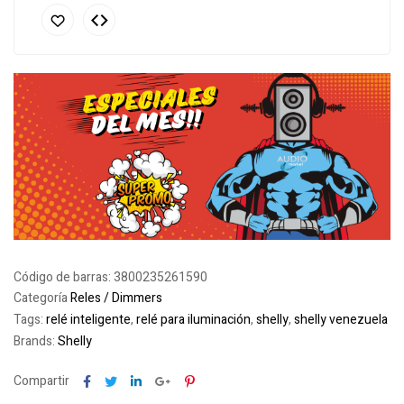
Código de barras:
3800235261590
Categoría
Reles / Dimmers
Tags:
relé inteligente
,
relé para iluminación
,
shelly
,
shelly venezuela
Brands:
Shelly
Facebook
Twitter
Linkedin
Google+
Pinterest
Compartir