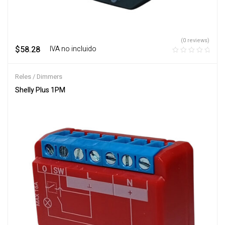
(0 reviews)
$
58.28
‎ ‎ ‎ IVA no incluido
Reles / Dimmers
Shelly Plus 1PM