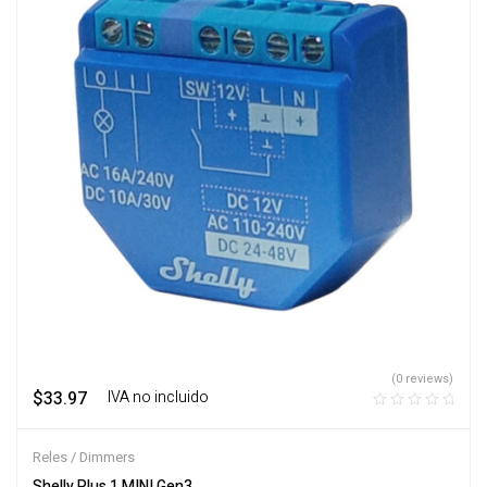
(0 reviews)
$
33.97
‎ ‎ ‎ IVA no incluido
Reles / Dimmers
Shelly Plus 1 MINI Gen3