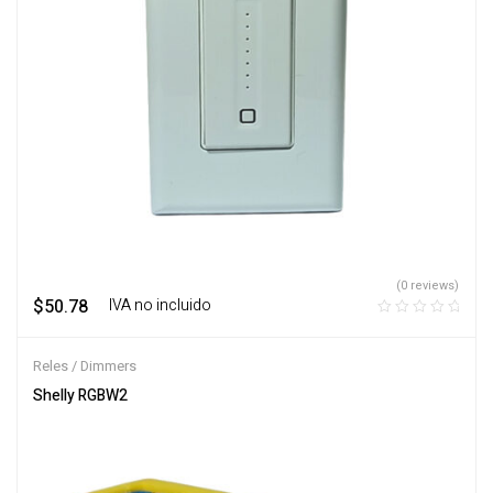
(0 reviews)
$
50.78
‎ ‎ ‎ IVA no incluido
Reles / Dimmers
Shelly RGBW2