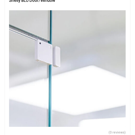
Shelly BLU Door/Window
(0 reviews)