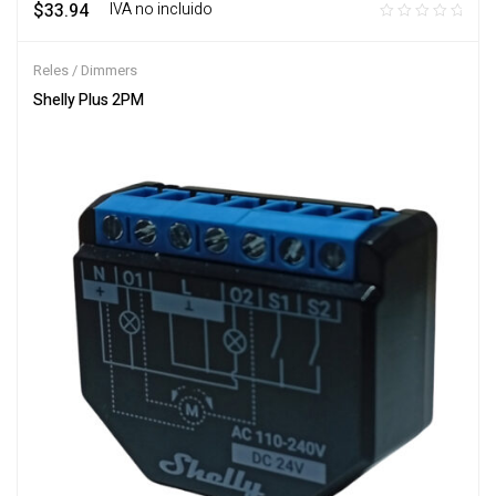
$
33.94
‎ ‎ ‎ IVA no incluido
Reles / Dimmers
Shelly Plus 2PM