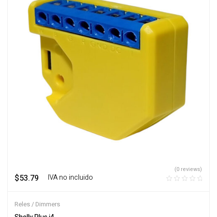
(0 reviews)
$
53.79
‎ ‎ ‎ IVA no incluido
Reles / Dimmers