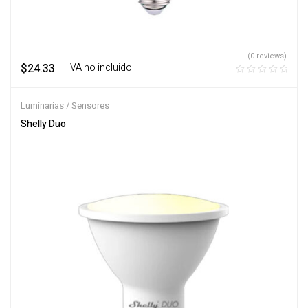
(0 reviews)
$
24.33
‎ ‎ ‎ IVA no incluido
Luminarias / Sensores
Shelly Duo