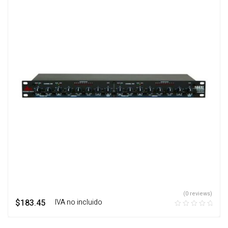
(0 reviews)
$
183.45
‎ ‎ ‎ IVA no incluido