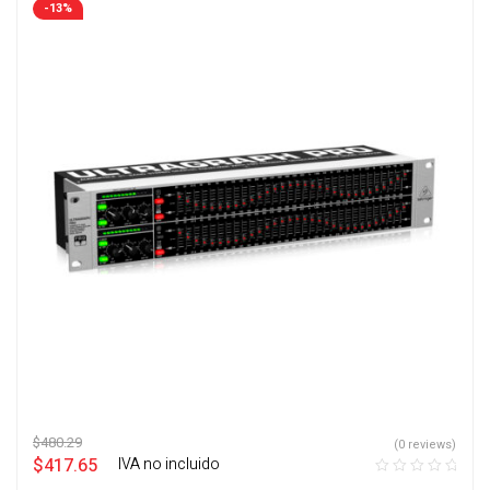
-13%
$
480.29
(0 reviews)
$
417.65
‎ ‎ ‎ IVA no incluido