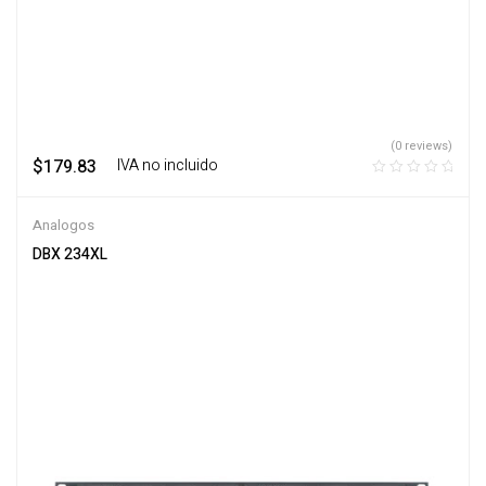
(0 reviews)
$
179.83
‎ ‎ ‎ IVA no incluido
Analogos
DBX 234XL