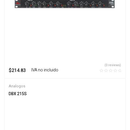
(0 reviews)
$
214.83
‎ ‎ ‎ IVA no incluido
Analogos
DBX 215S