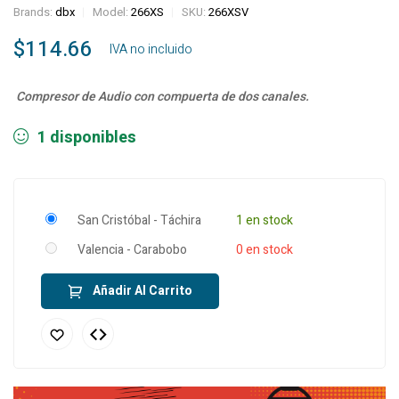
Brands:
dbx
Model:
266XS
SKU:
266XSV
$
114.66
‎ ‎ ‎ IVA no incluido
Compresor de Audio con compuerta de dos canales.
1 disponibles
San Cristóbal - Táchira
1 en stock
Valencia - Carabobo
0 en stock
Añadir Al Carrito