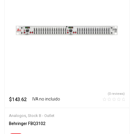
(0 reviews)
$
143.62
‎ ‎ ‎ IVA no incluido
Analogos
,
Stock B - Outlet
Behringer FBQ3102