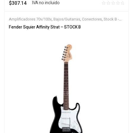
$
307.14
‎ ‎ ‎ IVA no incluido
Amplificadores 70v/100v
,
Bajos/Guitarras
,
Conectores
,
Stock B -
Outlet
Fender Squier Affinity Strat – STOCK B