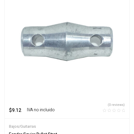
(0 reviews)
$
9.12
‎ ‎ ‎ IVA no incluido
Bajos/Guitarras