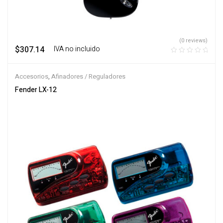
(0 reviews)
$
307.14
‎ ‎ ‎ IVA no incluido
Accesorios
,
Afinadores / Reguladores
Fender LX-12