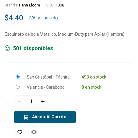
Brands:
Penn Elcom
SKU:
1008
$
4.40
‎ ‎ ‎ IVA no incluido
Esquinero de bola Metalico, Medium-Duty para Apilar (Hembra)
501 disponibles
San Cristóbal - Táchira
493 en stock
Valencia - Carabobo
8 en stock
Añadir Al Carrito