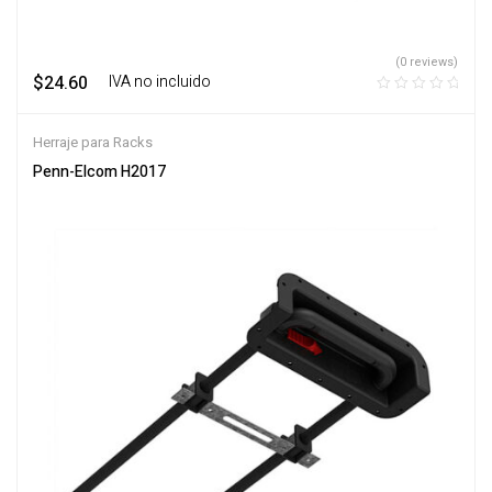
(0 reviews)
$
24.60
‎ ‎ ‎ IVA no incluido
Herraje para Racks
Penn-Elcom H2017