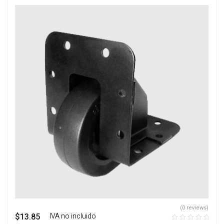
(0 reviews)
$
13.85
‎ ‎ ‎ IVA no incluido