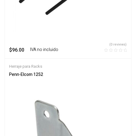
(0 reviews)
$
96.00
‎ ‎ ‎ IVA no incluido
Herraje para Racks
Penn-Elcom 1252