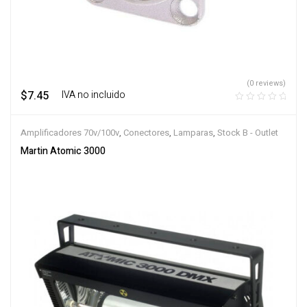
(0 reviews)
$
7.45
‎ ‎ ‎ IVA no incluido
Amplificadores 70v/100v
,
Conectores
,
Lamparas
,
Stock B - Outlet
Martin Atomic 3000