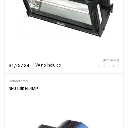
(0 reviews)
$
1,257.34
‎ ‎ ‎ IVA no incluido
Conectores
NEUTRIK NL4MP