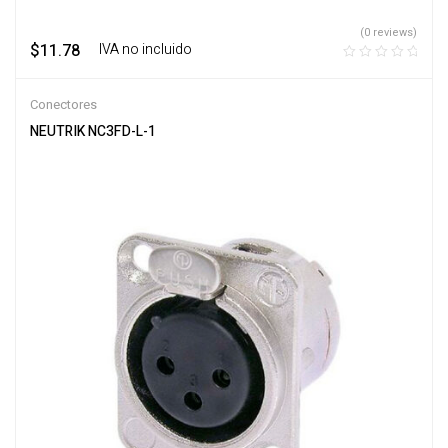
(0 reviews)
$
11.78
‎ ‎ ‎ IVA no incluido
Conectores
NEUTRIK NC3FD-L-1