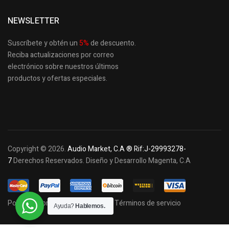
NEWSLETTER
Suscríbete y obtén un
5
%
de descuento.
Reciba actualizaciones por correo
electrónico sobre nuestros últimos
productos
y ofertas especiales.
Copyright © 2026.
Audio Market, C.A ® Rif:J-29993278-
7
Derechos Reservados. Diseño y Desarrollo Magenta, C.A
Política de privacidad y cookies
Términos de servicio
Ayuda?
Hablemos.