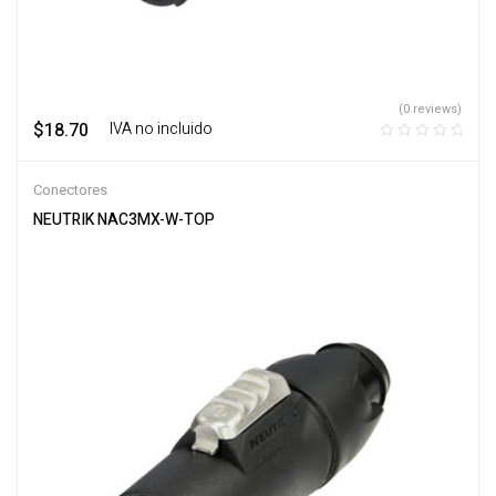
(0 reviews)
$
18.70
‎ ‎ ‎ IVA no incluido
Conectores
NEUTRIK NAC3MX-W-TOP