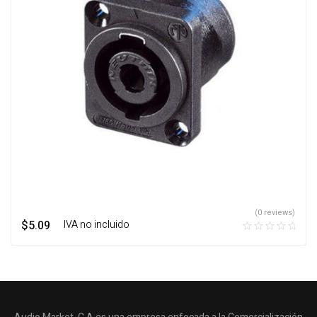
(0 reviews)
$
5.09
‎ ‎ ‎ IVA no incluido