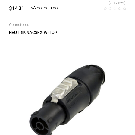
(0 reviews)
$
14.31
‎ ‎ ‎ IVA no incluido
Conectores
NEUTRIK NAC3FX-W-TOP